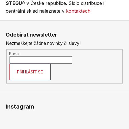
STEGU®
v České republice. Sídlo distribuce i
centrální sklad naleznete v
kontaktech
.
Z
á
Odebírat newsletter
p
Nezmeškejte žádné novinky či slevy!
a
t
E-mail
í
PŘIHLÁSIT SE
Instagram