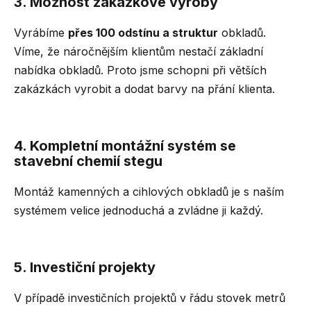
3. Možnost zakázkové výroby
č
u
j
Vyrábíme
přes 100 odstínu a struktur
obkladů.
e
Víme, že náročnějším klientům nestačí základní
m
nabídka obkladů. Proto jsme schopni při větších
e
zakázkách vyrobit a dodat barvy na přání klienta.
4. Kompletní montážní systém se
stavební chemií stegu
Montáž kamenných a cihlových obkladů je s naším
systémem velice jednoduchá a zvládne ji každý.
5. Investiční projekty
V případě investičních projektů v řádu stovek metrů