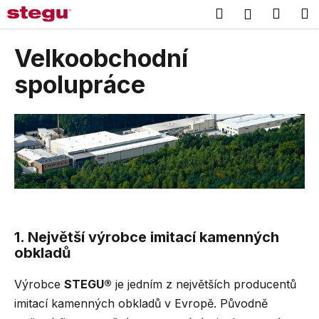
K
Přejít
Hledat
Náku
M
Přihlášení
na
o
obsah
Zpět
Zpět
košík
š
Velkoobchodní
í
C
spolupráce
k
o
p
o
t
ř
e
b
u
1. Největší výrobce imitací kamenných
j
obkladů
e
t
Výrobce
STEGU®
je jedním z největších producentů
e
imitací kamenných obkladů v Evropě. Původně
n