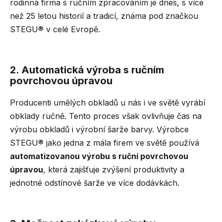
rodinná firma s ručním zpracováním je dnes, s více
a
než 25 letou historií a tradicí, známa pod značkou
j
STEGU® v celé Evropě.
í
t
?
2. Automatická výroba s ručním
povrchovou úpravou
Producenti umělých obkladů u nás i ve světě vyrábí
HLEDAT
obklady ručně. Tento proces však ovlivňuje čas na
výrobu obkladů i výrobní šarže barvy. Výrobce
STEGU® jako jedna z mála firem ve světě používá
automatizovanou výrobu s ruční povrchovou
D
o
úpravou
, která zajišťuje zvýšení produktivity a
p
jednotné odstínové šarže ve více dodávkách.
o
r
u