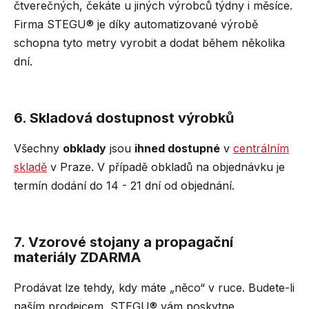
čtverečných, čekáte u jiných výrobců týdny i měsíce.
Firma STEGU® je díky automatizované výrobě
schopna tyto metry vyrobit a dodat během několika
dní.
6. Skladová dostupnost výrobků
Všechny
obklady
jsou
ihned dostupné
v
centrálním
skladě
v Praze. V případě obkladů na objednávku je
termín dodání do 14 - 21 dní od objednání.
7. Vzorové stojany a propagační
materiály
ZDARMA
Prodávat lze tehdy, kdy máte „něco“ v ruce. Budete-li
naším prodejcem, STEGU® vám poskytne