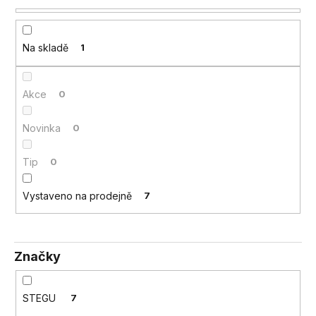
a
j
Na skladě
1
í
t
?
Akce
0
Novinka
0
Tip
0
HLEDAT
Vystaveno na prodejně
7
D
o
p
Značky
o
r
STEGU
7
u