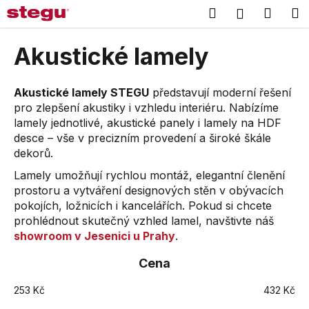
K
Přejít
Hledat
Náku
M
Přihlášení
na
o
obsah
Zpět
Zpět
košík
š
Akustické lamely
í
C
k
o
Akustické lamely STEGU
představují moderní řešení
pro zlepšení akustiky i vzhledu interiéru. Nabízíme
p
lamely jednotlivé, akustické panely i lamely na HDF
o
desce – vše v precizním provedení a široké škále
t
dekorů.
ř
Lamely umožňují rychlou montáž, elegantní členění
e
prostoru a vytváření designových stěn v obývacích
b
pokojích, ložnicích i kancelářích. Pokud si chcete
u
prohlédnout skutečný vzhled lamel, navštivte náš
j
showroom v Jesenici u Prahy
.
e
Cena
t
e
253
Kč
432
Kč
n