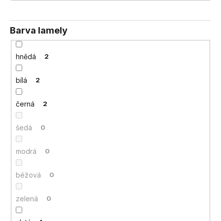
č
u
j
Barva lamely
e
m
e
hnědá
2
bílá
2
černá
2
šedá
0
modrá
0
béžová
0
zelená
0