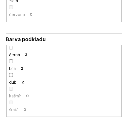
zlatá
1
červená
0
Barva podkladu
černá
3
bílá
2
dub
2
kašmír
0
šedá
0