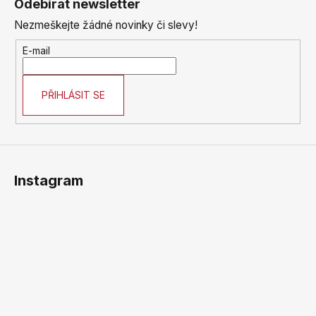
Odebírat newsletter
p
Nezmeškejte žádné novinky či slevy!
a
t
E-mail
í
PŘIHLÁSIT SE
Instagram