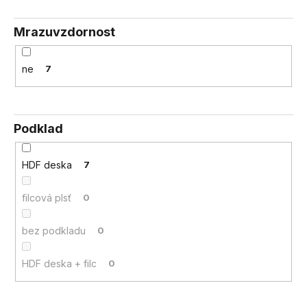
Mrazuvzdornost
ne
7
Podklad
HDF deska
7
filcová plsť
0
bez podkladu
0
HDF deska + filc
0