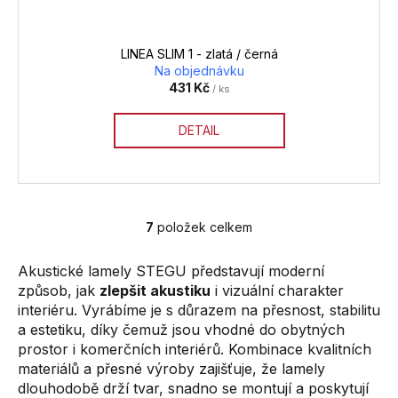
LINEA SLIM 1 - zlatá / černá
Na objednávku
431 Kč
/ ks
DETAIL
7
položek celkem
O
v
Akustické lamely STEGU představují moderní
l
způsob, jak
zlepšit akustiku
i vizuální charakter
á
interiéru. Vyrábíme je s důrazem na přesnost, stabilitu
d
a estetiku, díky čemuž jsou vhodné do obytných
a
prostor i komerčních interiérů. Kombinace kvalitních
c
materiálů a přesné výroby zajišťuje, že lamely
í
dlouhodobě drží tvar, snadno se montují a poskytují
p