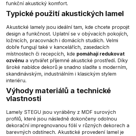
funkční akustický komfort.
r
v
Typické použití akustických lamel
k
y
Akustické lamely jsou ideální tam, kde chcete propojit
v
design a funkčnost. Uplatní se v obývacích pokojích,
ý
ložnicích, pracovnách i domácích studiích. Velmi
p
dobře fungují také v kancelářích, zasedacích
i
místnostech či recepcích, kde
pomáhají redukovat
s
ozvěnu
a vytvářet příjemné akustické prostředí. Díky
u
široké nabídce dekorů je snadno sladíte s moderním,
skandinávským, industriálním i klasickým stylem
interiéru.
Výhody materiálů a technické
vlastnosti
Lamely STEGU jsou vyráběny z MDF surových
profilů, které jsou následně dokončeny odolnou
dekorační impregnovanou fólií v různých dekorech a
barevných odstínech. Akustické provedení lamel je