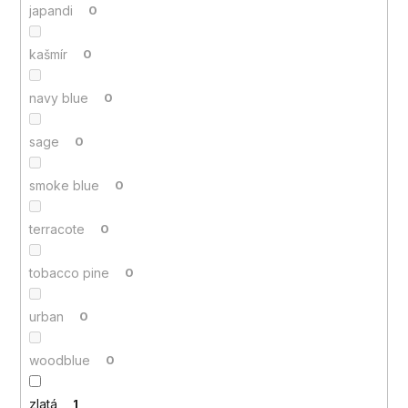
japandi
0
kašmír
0
navy blue
0
sage
0
smoke blue
0
terracote
0
tobacco pine
0
urban
0
woodblue
0
zlatá
1