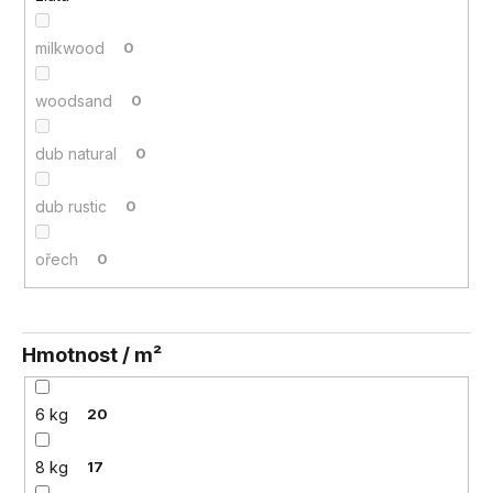
milkwood
0
woodsand
0
dub natural
0
dub rustic
0
ořech
0
Hmotnost / m²
6 kg
20
8 kg
17