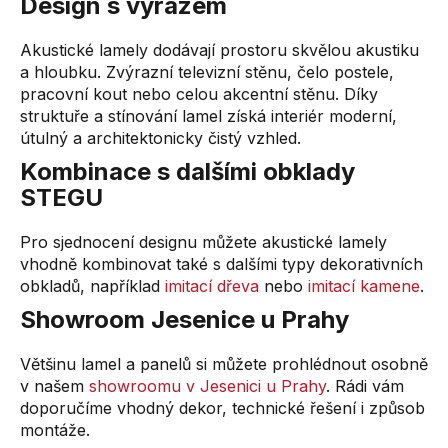
Design s výrazem
Akustické lamely dodávají prostoru skvělou akustiku
a hloubku. Zvýrazní televizní stěnu, čelo postele,
pracovní kout nebo celou akcentní stěnu. Díky
struktuře a stínování lamel získá interiér moderní,
útulný a architektonicky čistý vzhled.
Kombinace s dalšími obklady
STEGU
Pro sjednocení designu můžete akustické lamely
vhodně kombinovat také s dalšími typy dekorativních
obkladů, například
imitací dřeva
nebo
imitací kamene
.
Showroom Jesenice u Prahy
Většinu lamel a panelů si můžete prohlédnout osobně
v našem
showroomu v Jesenici u Prahy
. Rádi vám
doporučíme vhodný dekor, technické řešení i způsob
montáže.