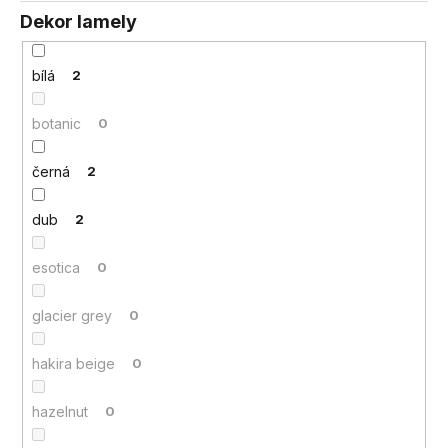
Dekor lamely
bílá
2
botanic
0
černá
2
dub
2
esotica
0
glacier grey
0
hakira beige
0
hazelnut
0