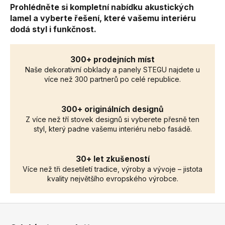
Prohlédněte si kompletní nabídku akustických
lamel a vyberte řešení, které vašemu interiéru
dodá styl i funkčnost.
300+ prodejních míst
Naše dekorativní obklady a panely STEGU najdete u
více než 300 partnerů po celé republice.
300+ originálních designů
Z více než tří stovek designů si vyberete přesně ten
styl, který padne vašemu interiéru nebo fasádě.
30+ let zkušeností
Více než tři desetiletí tradice, výroby a vývoje – jistota
kvality největšího evropského výrobce.
Z
á