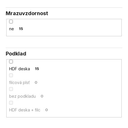
Mrazuvzdornost
ne
15
Podklad
HDF deska
15
filcová plsť
0
bez podkladu
0
HDF deska + filc
0