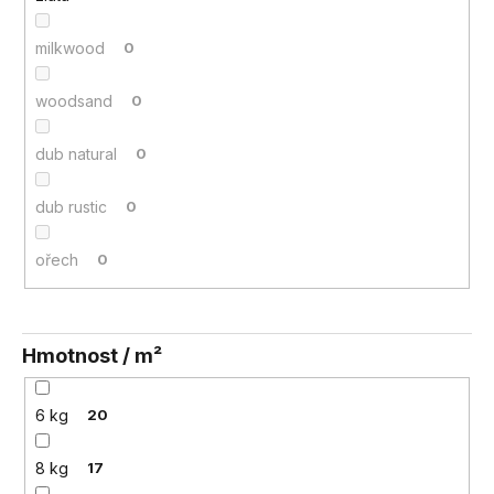
milkwood
0
woodsand
0
dub natural
0
dub rustic
0
ořech
0
Hmotnost / m²
6 kg
20
8 kg
17