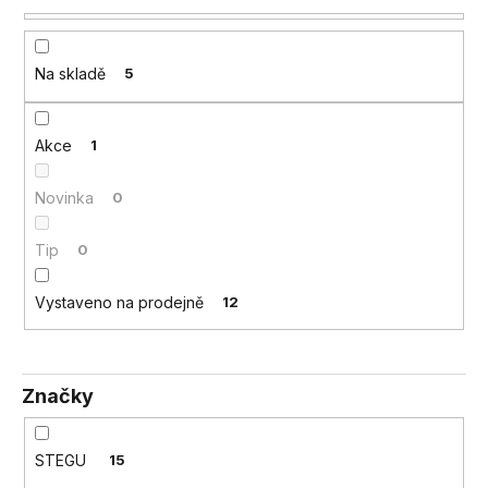
a
j
Na skladě
5
í
t
?
Akce
1
Novinka
0
Tip
0
HLEDAT
Vystaveno na prodejně
12
D
o
p
Značky
o
r
STEGU
15
u