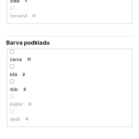
zlatá
1
červená
0
Barva podkladu
černá
11
bílá
2
dub
2
kašmír
0
šedá
0