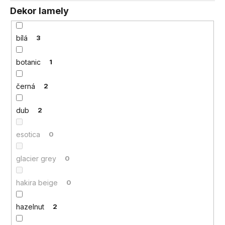
Dekor lamely
bílá
3
botanic
1
černá
2
dub
2
esotica
0
glacier grey
0
hakira beige
0
hazelnut
2