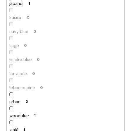
japandi
1
kašmír
0
navy blue
0
sage
0
smoke blue
0
terracote
0
tobacco pine
0
urban
2
woodblue
1
zlatá
1