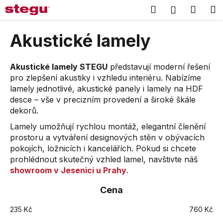
K
Přejít
Hledat
Náku
M
Přihlášení
na
o
obsah
Zpět
Zpět
košík
š
Akustické lamely
í
C
k
o
Akustické lamely STEGU
představují moderní řešení
pro zlepšení akustiky i vzhledu interiéru. Nabízíme
p
lamely jednotlivé, akustické panely i lamely na HDF
o
desce – vše v precizním provedení a široké škále
t
dekorů.
ř
Lamely umožňují rychlou montáž, elegantní členění
e
prostoru a vytváření designových stěn v obývacích
b
pokojích, ložnicích i kancelářích. Pokud si chcete
u
prohlédnout skutečný vzhled lamel, navštivte náš
j
showroom v Jesenici u Prahy
.
e
Cena
t
e
235
Kč
760
Kč
n