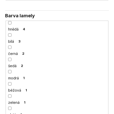
č
u
j
Barva lamely
e
m
e
hnědá
4
bílá
3
černá
2
šedá
2
modrá
1
béžová
1
zelená
1