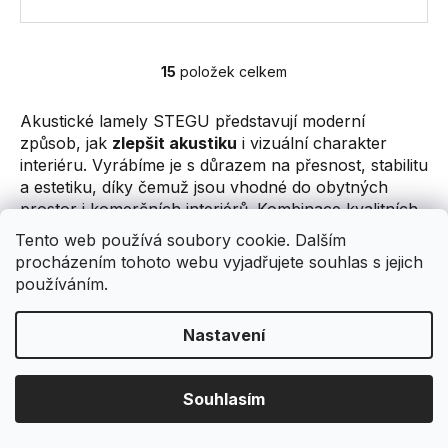
15
položek celkem
O
v
Akustické lamely STEGU představují moderní
l
způsob, jak
zlepšit akustiku
i vizuální charakter
á
interiéru. Vyrábíme je s důrazem na přesnost, stabilitu
d
a estetiku, díky čemuž jsou vhodné do obytných
a
prostor i komerčních interiérů. Kombinace kvalitních
c
materiálů a přesné výroby zajišťuje, že lamely
í
Tento web používá soubory cookie. Dalším
dlouhodobě drží tvar, snadno se montují a poskytují
p
procházením tohoto webu vyjadřujete souhlas s jejich
funkční akustický komfort.
r
používáním.
v
Typické použití akustických lamel
k
Nastavení
y
Akustické lamely jsou ideální tam, kde chcete propojit
v
design a funkčnost. Uplatní se v obývacích pokojích,
ý
ložnicích, pracovnách i domácích studiích. Velmi
Souhlasím
p
dobře fungují také v kancelářích, zasedacích
i
místnostech či recepcích, kde
pomáhají redukovat