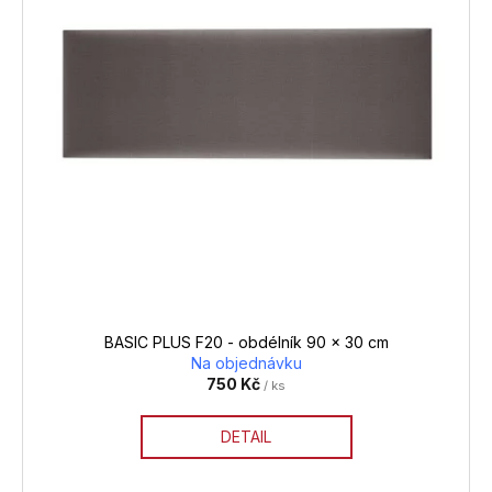
s
p
r
o
d
u
k
t
ů
BASIC PLUS F20 - obdélník 90 x 30 cm
Na objednávku
750 Kč
/ ks
DETAIL