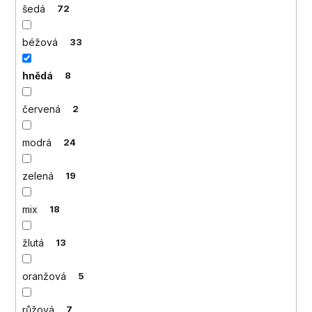
č
šedá
72
u
j
béžová
33
e
m
hnědá
8
e
červená
2
modrá
24
zelená
19
mix
18
žlutá
13
oranžová
5
růžová
7