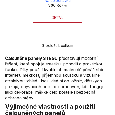
Na objednávku
300 Kč
/ ks
DETAIL
8
položek celkem
O
v
Čalouněné panely STEGU
představují moderní
l
řešení, které spojuje estetiku, pohodlí a praktickou
á
funkci. Díky použití kvalitních materiálů přinášejí do
d
interiéru měkkost, příjemnou akustiku a vizuálně
a
atraktivní vzhled. Jsou ideální do ložnic, dětských
c
pokojů, obývacích prostor i pracoven, kde fungují
í
jako dekorace, měkké čelo postele i bezpečná
p
ochrana stěny.
r
v
Výjimečné vlastnosti a použití
k
čalouněných panelů