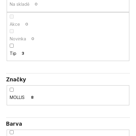
Na skladě
0
a
j
í
Akce
0
t
?
Novinka
0
Tip
3
HLEDAT
Značky
D
MOLLIS
8
o
p
o
r
Barva
u