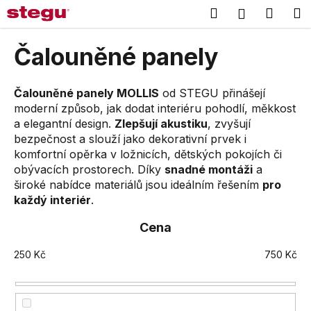
K
Přejít
Hledat
Náku
M
Přihlášení
na
o
obsah
Zpět
Zpět
košík
š
Čalouněné panely
í
C
k
o
Čalouněné panely MOLLIS
od STEGU přinášejí
moderní způsob, jak dodat interiéru pohodlí, měkkost
p
a elegantní design.
Zlepšují akustiku
, zvyšují
o
bezpečnost a slouží jako dekorativní prvek i
t
komfortní opěrka v ložnicích, dětských pokojích či
ř
obývacích prostorech. Díky
snadné montáži
a
e
široké nabídce materiálů jsou ideálním řešením
pro
b
každý interiér
.
u
Cena
j
e
250
Kč
750
Kč
t
e
n