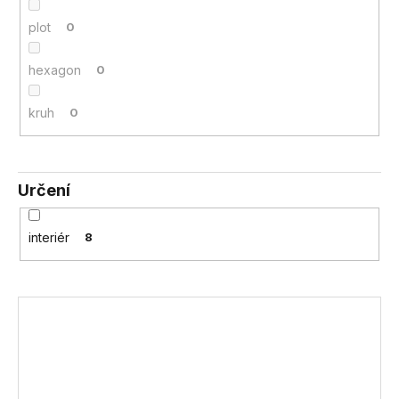
plot
0
hexagon
0
kruh
0
Určení
interiér
8
V
ý
p
i