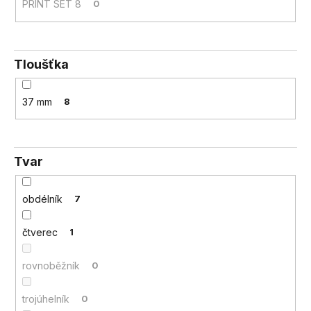
PRINT SET 8
0
Tloušťka
37 mm
8
Tvar
obdélník
7
čtverec
1
rovnoběžník
0
trojúhelník
0