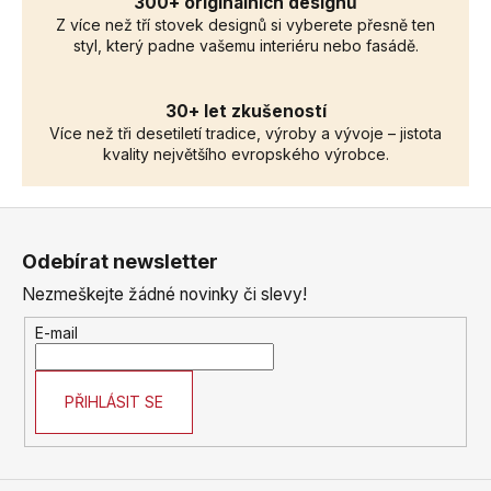
300+ originálních designů
Z více než tří stovek designů si vyberete přesně ten
styl, který padne vašemu interiéru nebo fasádě.
30+ let zkušeností
Více než tři desetiletí tradice, výroby a vývoje – jistota
kvality největšího evropského výrobce.
Z
á
Odebírat newsletter
p
Nezmeškejte žádné novinky či slevy!
a
t
E-mail
í
PŘIHLÁSIT SE