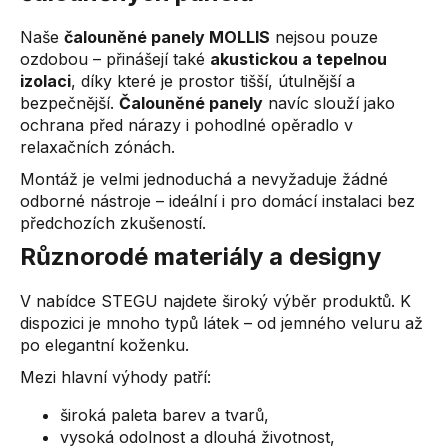
y
v
Naše
čalouněné panely MOLLIS
nejsou pouze
ý
ozdobou – přinášejí také
akustickou a tepelnou
p
izolaci
, díky které je prostor tišší, útulnější a
i
bezpečnější.
Čalouněné panely
navíc slouží jako
s
ochrana před nárazy i pohodlné opěradlo v
u
relaxačních zónách.
Montáž je velmi jednoduchá a nevyžaduje žádné
odborné nástroje – ideální i pro domácí instalaci bez
předchozích zkušeností.
Různorodé materiály a designy
V nabídce STEGU najdete široký výběr produktů. K
dispozici je mnoho typů látek – od jemného veluru až
po elegantní koženku.
Mezi hlavní výhody patří:
široká paleta barev a tvarů,
vysoká odolnost a dlouhá životnost,