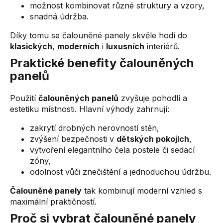
možnost kombinovat různé struktury a vzory,
snadná údržba.
Díky tomu se čalouněné panely skvěle hodí do
klasických
,
moderních
i
luxusních
interiérů.
Praktické benefity čalouněných
panelů
Použití
čalouněných panelů
zvyšuje pohodlí a
estetiku místnosti. Hlavní výhody zahrnují:
zakrytí drobných nerovností stěn,
zvýšení bezpečnosti v
dětských pokojích
,
vytvoření elegantního čela postele či sedací
zóny,
odolnost vůči znečištění a jednoduchou údržbu.
Čalouněné panely
tak kombinují moderní vzhled s
maximální praktičností.
Proč si vybrat čalouněné panely