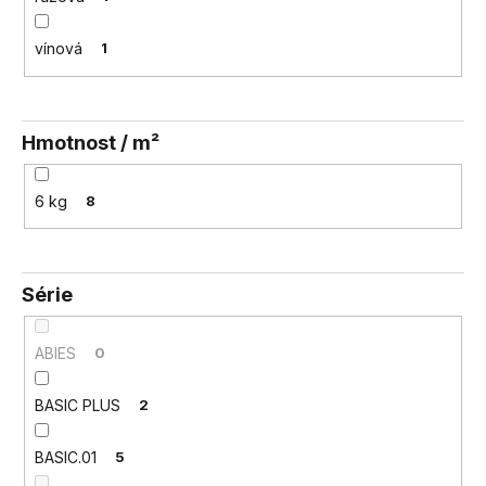
vínová
1
Hmotnost / m²
6 kg
8
Série
ABIES
0
BASIC PLUS
2
BASIC.01
5