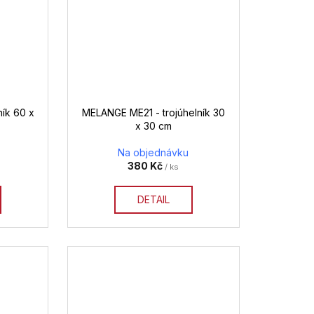
ík 60 x
MELANGE ME21 - trojúhelník 30
x 30 cm
Na objednávku
380 Kč
/ ks
DETAIL