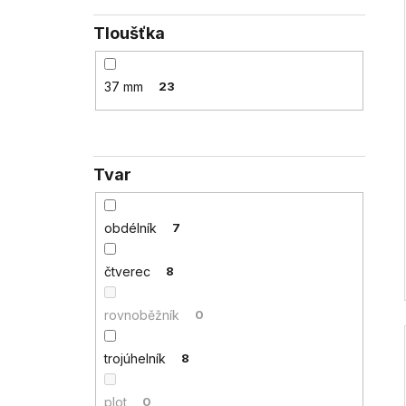
Tloušťka
37 mm
23
Tvar
obdélník
7
čtverec
8
rovnoběžník
0
trojúhelník
8
plot
0