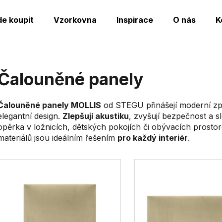
de koupit
Vzorkovna
Inspirace
O nás
K
Co potřebujete najít?
Čalouněné panely
HLEDAT
Čalouněné panely MOLLIS
od STEGU přinášejí moderní způ
elegantní design.
Zlepšují akustiku
, zvyšují bezpečnost a s
opěrka v ložnicích, dětských pokojích či obývacích prosto
Doporučujeme
materiálů jsou ideálním řešením
pro každý interiér
.
V
ý
p
s