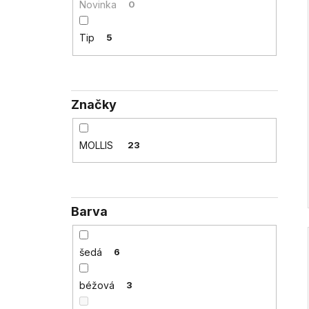
Novinka
0
l
Tip
5
Značky
MOLLIS
23
Barva
šedá
6
béžová
3