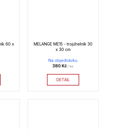
ík 60 x
MELANGE ME15 - trojúhelník 30
x 30 cm
Na objednávku
380 Kč
/ ks
DETAIL