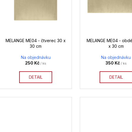
p
r
o
d
u
k
MELANGE ME04 - čtverec 30 x
MELANGE ME04 - obdél
t
30 cm
x 30 cm
ů
Na objednávku
Na objednávku
250 Kč
350 Kč
/ ks
/ ks
DETAIL
DETAIL