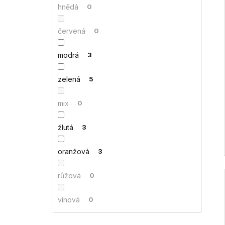
hnědá
0
červená
0
modrá
3
zelená
5
mix
0
žlutá
3
oranžová
3
růžová
0
vínová
0