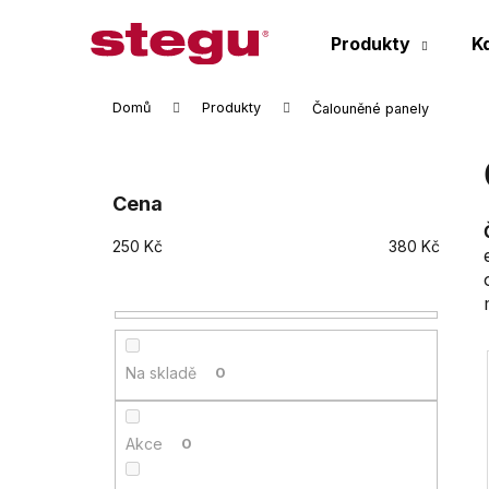
K
Přejít
na
o
Produkty
K
obsah
Zpět
Zpět
š
do
do
í
Domů
Produkty
Čalouněné panely
k
obchodu
obchodu
P
o
s
Cena
t
250
Kč
380
Kč
r
a
n
n
í
Na skladě
0
p
a
i
Akce
0
n
e