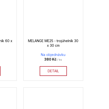
ík 60 x
MELANGE ME25 - trojúhelník 30
x 30 cm
Na objednávku
380 Kč
/ ks
DETAIL