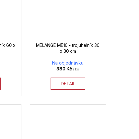
ík 60 x
MELANGE ME10 - trojúhelník 30
x 30 cm
Na objednávku
380 Kč
/ ks
DETAIL