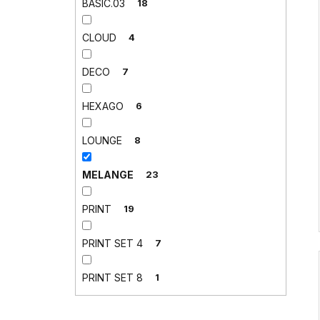
BASIC.03
18
CLOUD
4
DECO
7
HEXAGO
6
LOUNGE
8
MELANGE
23
PRINT
19
PRINT SET 4
7
PRINT SET 8
1