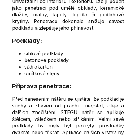
univerzální do interiéru i exteriéru. Lze ji použít
jako penetraci pod umělé obklady, keramické
dlažby, malby, tapety, lepidla či podlahové
krytiny. Penetrace dokonale snižuje savost
podkladu a zlepšuje jeho přilnavost.
Podklady:
cihlové podklady
betonové podklady
sádrokarton
omítkové stěny
Příprava penetrace:
Před nanesením nátěru se ujistěte, že podklad je
suchý a zbaven od prachu, nečistot, oleje a
dalších znečištění. STEGU nátěr se aplikuje
štětcem, válečkem nebo stříkáním. Velmi savé
podklady by měly být pokryty prostředky
dvakrát nebo třikrát. Aplikace dalších vrstev by