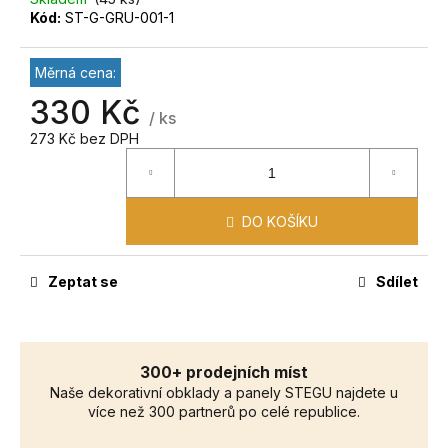
č
Kód:
ST-G-GRU-001-1
u
j
e
Měrná cena:
m
330 Kč
e
/ ks
273 Kč bez DPH
DO KOŠÍKU
Zeptat se
Sdílet
300+ prodejních míst
Naše dekorativní obklady a panely STEGU najdete u
více než 300 partnerů po celé republice.