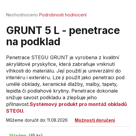
a
j
Průměrné
Neohodnoceno
Podrobnosti hodnocení
hodnocení
í
produktu
GRUNT 5 L - penetrace
t
je
?
0,0
na podklad
z
5
hvězdiček.
Penetrace STEGU GRUNT je vyrobena z kvalitní
akrylátové pryskyřice, která zabraňuje vniknutí
vlhkosti do materiálu. Její použití je univerzální do
HLEDAT
interiéru i exteriéru. Lze ji použít jako penetraci pod
umělé obklady, keramické dlažby, malby, tapety,
lepidla či podlahové krytiny. Penetrace dokonale
D
snižuje savost podkladu a zlepšuje jeho
o
přilnavost.
Systémový produkt pro montáž obkladů
p
STEGU.
o
Můžeme doručit do:
11.08.2026
Možnosti doručení
r
u
Skladem
(45 ks)