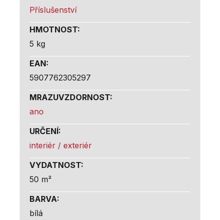
Příslušenství
HMOTNOST
:
5 kg
EAN
:
5907762305297
MRAZUVZDORNOST
:
ano
URČENÍ
:
interiér / exteriér
VYDATNOST
:
50 m²
BARVA
:
bílá