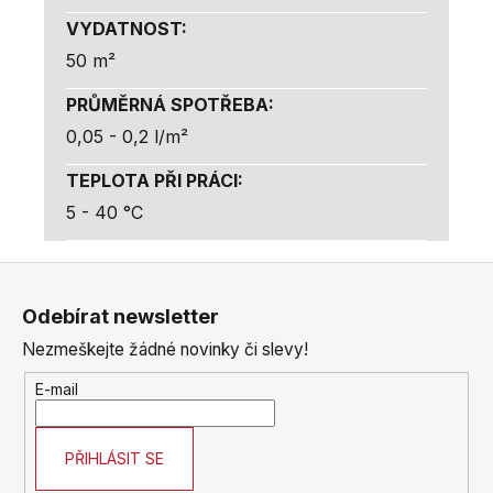
VYDATNOST
:
50 m²
PRŮMĚRNÁ SPOTŘEBA
:
0,05 - 0,2 l/m²
TEPLOTA PŘI PRÁCI
:
5 - 40 °C
Z
á
Odebírat newsletter
p
Nezmeškejte žádné novinky či slevy!
a
t
E-mail
í
PŘIHLÁSIT SE