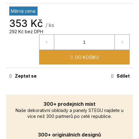
č
u
Měrná cena:
j
353 Kč
e
/ ks
m
292 Kč bez DPH
e
DO KOŠÍKU
Zeptat se
Sdílet
300+ prodejních míst
Naše dekorativní obklady a panely STEGU najdete u
více než 300 partnerů po celé republice.
300+ originálních designů