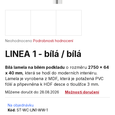
a
j
í
t
?
Průměrné
Neohodnoceno
Podrobnosti hodnocení
hodnocení
produktu
LINEA 1 - bílá / bílá
je
HLEDAT
0,0
z
Bílá lamela na bílém podkladu
o rozměru
2750 x 64
5
x 40 mm
, která se hodí do moderních interiéru.
hvězdiček.
Lamela je vyrobena z MDF, která je potažená PVC
D
fólií a připevněna k HDF desce o tloušťce 3 mm.
o
Můžeme doručit do:
28.08.2026
Možnosti doručení
p
o
r
Na objednávku
u
Kód:
ST-WC-LIN1-WW-1