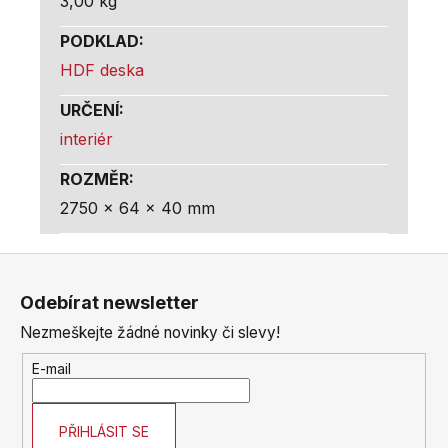
3,00 kg
PODKLAD
:
HDF deska
URČENÍ
:
interiér
ROZMĚR
:
2750 x 64 x 40 mm
Z
á
Odebírat newsletter
p
Nezmeškejte žádné novinky či slevy!
a
t
E-mail
í
PŘIHLÁSIT SE