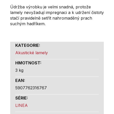
Údržba výrobku je velmi snadná, protože
lamely nevyžadují impregnaci a k udržení čistoty
stačí pravidelně setřít nahromaděný prach
suchým hadříkem.
KATEGORIE
:
Akustické lamely
HMOTNOST
:
3 kg
EAN
:
5907762316767
SÉRIE
:
LINEA