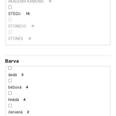
č
AKADEMIA KAMIENIA
0
u
j
STEGU
15
e
m
STONECO
0
e
STONES
0
Barva
šedá
3
béžová
4
hnědá
4
červená
2