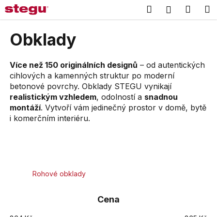
K
Přejít
Hledat
Náku
M
Přihlášení
na
o
obsah
Zpět
Zpět
košík
š
Obklady
í
C
k
o
Více než 150 originálních designů
– od autentických
cihlových a kamenných struktur po moderní
p
betonové povrchy. Obklady STEGU vynikají
o
realistickým vzhledem
, odolností a
snadnou
t
montáží
. Vytvoří vám jedinečný prostor v domě, bytě
ř
i komerčním interiéru.
e
b
u
j
Rohové obklady
e
t
Cena
e
n