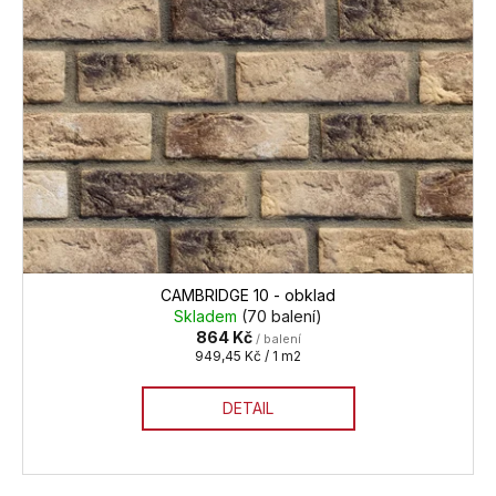
CAMBRIDGE 10 - obklad
Skladem
(70 balení)
864 Kč
/ balení
Měrná
949,45 Kč / 1 m2
cena:
DETAIL