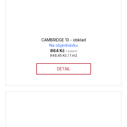
CAMBRIDGE 13 - obklad
Na objednávku
864 Kč
/ balení
Měrná
949,45 Kč / 1 m2
cena:
DETAIL