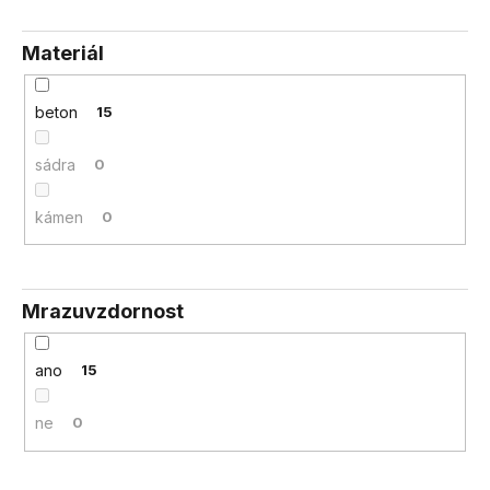
Materiál
beton
15
sádra
0
kámen
0
Mrazuvzdornost
ano
15
ne
0