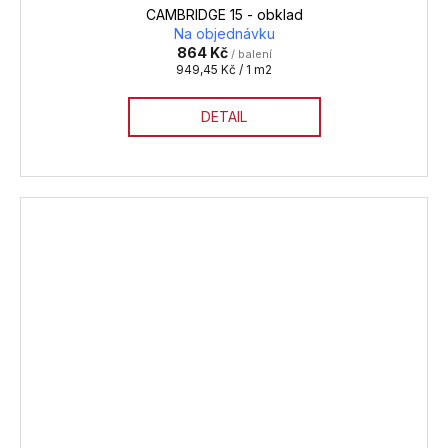
CAMBRIDGE 15 - obklad
Na objednávku
864 Kč
/ balení
Měrná
949,45 Kč / 1 m2
cena:
DETAIL