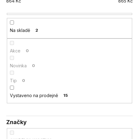
864
Kč
865
Kč
a
j
í
t
Na skladě
2
?
Akce
0
Novinka
0
HLEDAT
Tip
0
Vystaveno na prodejně
15
D
o
p
o
Značky
r
u