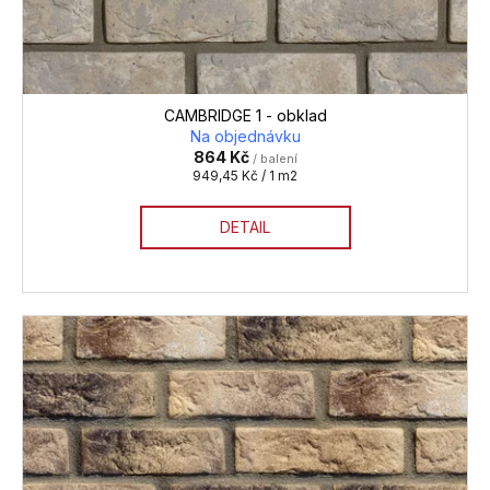
ů
CAMBRIDGE 1 - obklad
Na objednávku
864 Kč
/ balení
Měrná
949,45 Kč / 1 m2
cena:
DETAIL