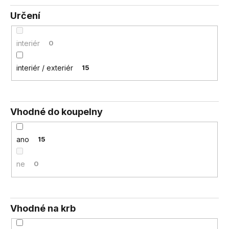
Určení
interiér
0
interiér / exteriér
15
Vhodné do koupelny
ano
15
ne
0
Vhodné na krb