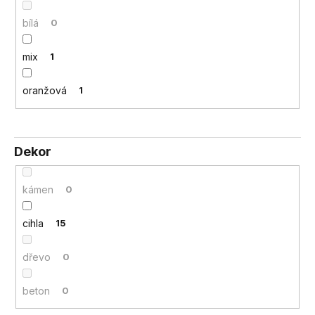
bílá
0
mix
1
oranžová
1
Dekor
kámen
0
cihla
15
dřevo
0
beton
0