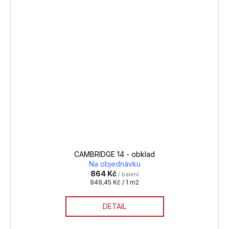
CAMBRIDGE 14 - obklad
Na objednávku
864 Kč
/ balení
Měrná
949,45 Kč / 1 m2
cena:
DETAIL