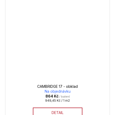
CAMBRIDGE 17 - obklad
Na objednávku
864 Kč
/ balení
Měrná
949,45 Kč / 1 m2
cena:
DETAIL