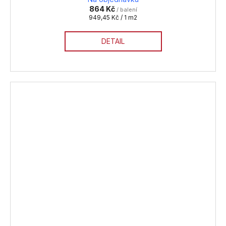
864 Kč
/ balení
Měrná
949,45 Kč / 1 m2
cena:
DETAIL