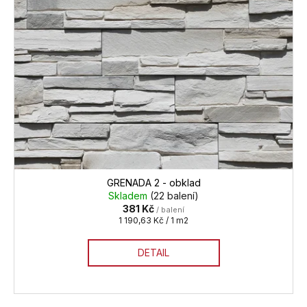
GRENADA 2 - obklad
Skladem
(22 balení)
381 Kč
/ balení
Měrná
1 190,63 Kč / 1 m2
cena:
DETAIL