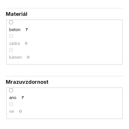
Materiál
beton
7
sádra
0
kámen
0
Mrazuvzdornost
ano
7
ne
0