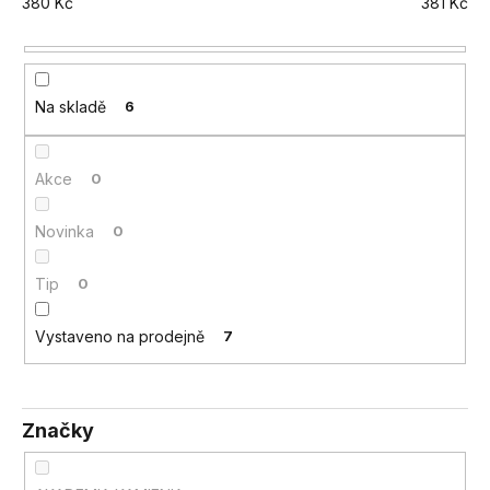
380
Kč
381
Kč
a
j
í
t
Na skladě
6
?
Akce
0
Novinka
0
HLEDAT
Tip
0
Vystaveno na prodejně
7
D
o
p
o
Značky
r
u