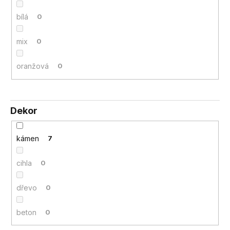
bílá
0
mix
0
oranžová
0
Dekor
kámen
7
cihla
0
dřevo
0
beton
0