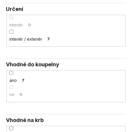
Určení
interiér
0
interiér / exteriér
7
Vhodné do koupelny
ano
7
ne
0
Vhodné na krb