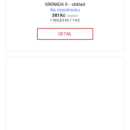
GRENADA 6 - obklad
Na objednávku
381 Kč
/ balení
Měrná
1 190,63 Kč / 1 m2
cena:
DETAIL