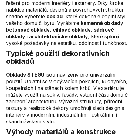
řešení pro moderní interiéry i exteriéry. Díky široké
á
nabídce materiálů, designů a povrchových struktur
d
snadno vyberete
obklad
, který dokonale doplní styl
a
vašeho domu či bytu. Vyrábíme
kamenné obklady
,
c
betonové obklady
,
cihlové obklady
,
sádrové
í
obklady
i
architektonické obklady
, které splňují
p
vysoké požadavky na estetiku, odolnost i funkčnost.
r
v
Typické použití dekorativních
k
obkladů
y
v
Obklady STEGU
jsou navrženy pro univerzální
ý
použití. Uplatní se v obývacích pokojích, kuchyních,
p
koupelnách i na stěnách kolem krbů. V exteriéru je
i
můžete využít na sokly, fasády, vstupní části domu či
s
zahradní architekturu. Výrazné struktury, přírodní
u
textury a realistické dekory umožňují sladit design s
interiéry v moderním, industriálním, rustikálním i
skandinávském stylu.
Výhody materiálů a konstrukce