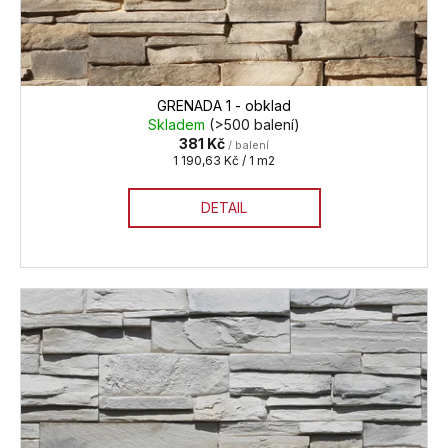
ů
GRENADA 1 - obklad
Skladem
(>500 balení)
381 Kč
/ balení
Měrná
1 190,63 Kč / 1 m2
cena:
DETAIL