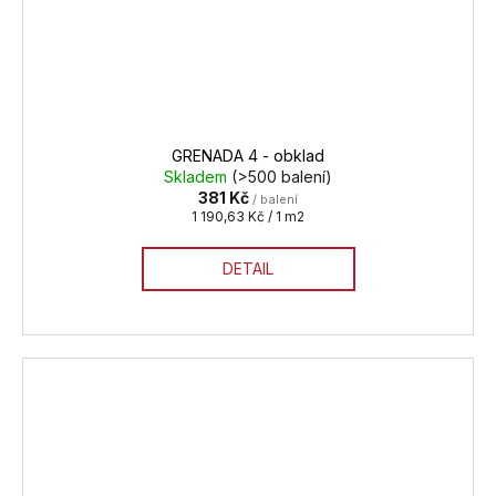
GRENADA 4 - obklad
Skladem
(>500 balení)
381 Kč
/ balení
Měrná
1 190,63 Kč / 1 m2
cena:
DETAIL