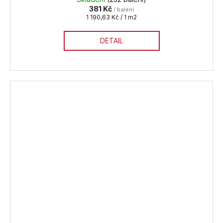
381 Kč
/ balení
Měrná
1 190,63 Kč / 1 m2
cena:
DETAIL