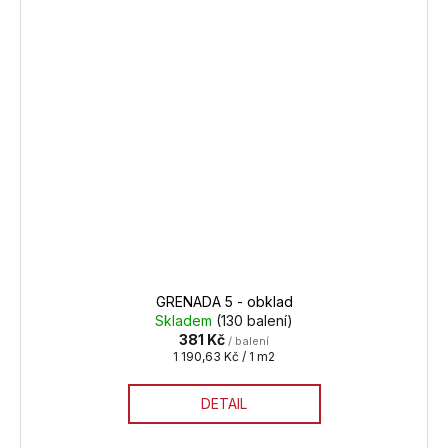
GRENADA 5 - obklad
Skladem
(130 balení)
381 Kč
/ balení
Měrná
1 190,63 Kč / 1 m2
cena:
DETAIL