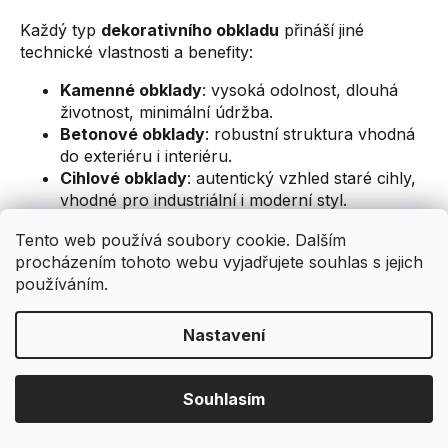
Každý typ
dekorativního obkladu
přináší jiné
technické vlastnosti a benefity:
Kamenné obklady
: vysoká odolnost, dlouhá
životnost, minimální údržba.
Betonové obklady
: robustní struktura vhodná
do exteriéru i interiéru.
Cihlové obklady
: autentický vzhled staré cihly,
vhodné pro industriální i moderní styl.
Sádrové obklady
: lehké, snadno montovatelné,
Tento web používá soubory cookie. Dalším
ideální pro interiér.
procházením tohoto webu vyjadřujete souhlas s jejich
Architektonické obklady
: moderní
používáním.
velkoformátové řešení s výrazným designem.
Díky přesné výrobě obklady věrně imitují přírodní
Nastavení
materiály a zároveň nabízejí vyšší komfort při
montáži i údržbě. Povrchy jsou stálobarevné, odolné
vůči běžnému provozu a dostupné v mnoha
Souhlasím
odstínech.
Montáž a praktické doporučení