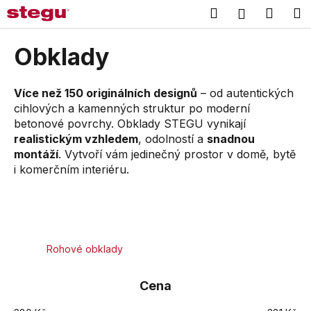
K
Přejít
Hledat
Náku
M
Přihlášení
na
o
obsah
Zpět
Zpět
košík
š
Obklady
í
C
k
o
Více než 150 originálních designů
– od autentických
cihlových a kamenných struktur po moderní
p
betonové povrchy. Obklady STEGU vynikají
o
realistickým vzhledem
, odolností a
snadnou
t
montáží
. Vytvoří vám jedinečný prostor v domě, bytě
ř
i komerčním interiéru.
e
b
u
j
Rohové obklady
e
t
Cena
e
n