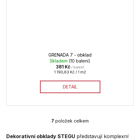
GRENADA 7 - obklad
Skladem
(10 balení)
381 Kč
/ balení
Měrná
1 190,63 Kč / 1 m2
cena:
DETAIL
7
položek celkem
O
v
Dekorativní obklady STEGU
představují komplexní
l