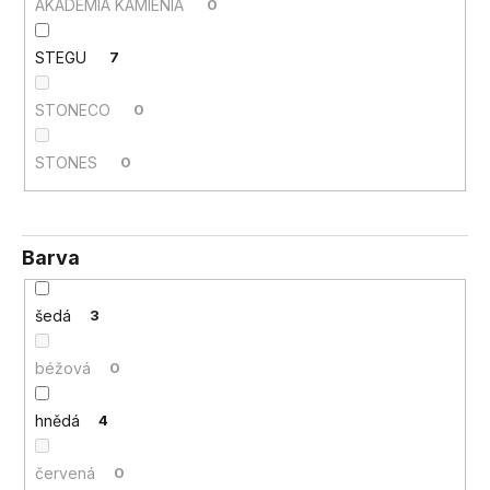
č
AKADEMIA KAMIENIA
0
u
j
STEGU
7
e
m
STONECO
0
e
STONES
0
Barva
šedá
3
béžová
0
hnědá
4
červená
0