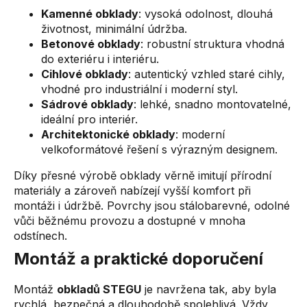
Kamenné obklady
: vysoká odolnost, dlouhá
životnost, minimální údržba.
Betonové obklady
: robustní struktura vhodná
do exteriéru i interiéru.
Cihlové obklady
: autentický vzhled staré cihly,
vhodné pro industriální i moderní styl.
Sádrové obklady
: lehké, snadno montovatelné,
ideální pro interiér.
Architektonické obklady
: moderní
velkoformátové řešení s výrazným designem.
Díky přesné výrobě obklady věrně imitují přírodní
materiály a zároveň nabízejí vyšší komfort při
montáži i údržbě. Povrchy jsou stálobarevné, odolné
vůči běžnému provozu a dostupné v mnoha
odstínech.
Montáž a praktické doporučení
Montáž
obkladů STEGU
je navržena tak, aby byla
rychlá, bezpečná a dlouhodobě spolehlivá. Vždy