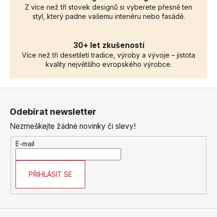
Z více než tří stovek designů si vyberete přesně ten
styl, který padne vašemu interiéru nebo fasádě.
30+ let zkušeností
Více než tři desetiletí tradice, výroby a vývoje – jistota
kvality největšího evropského výrobce.
Z
á
Odebírat newsletter
p
Nezmeškejte žádné novinky či slevy!
a
t
E-mail
í
PŘIHLÁSIT SE