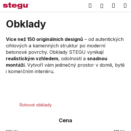
K
Přejít
Hledat
Náku
M
Přihlášení
na
o
obsah
Zpět
Zpět
košík
š
Obklady
í
C
k
o
Více než 150 originálních designů
– od autentických
cihlových a kamenných struktur po moderní
p
betonové povrchy. Obklady STEGU vynikají
o
realistickým vzhledem
, odolností a
snadnou
t
montáží
. Vytvoří vám jedinečný prostor v domě, bytě
ř
i komerčním interiéru.
e
b
u
j
Rohové obklady
e
t
Cena
e
n