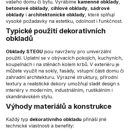
vašeho domu či bytu. Vyrábíme
kamenné obklady
,
c
betonové obklady
,
cihlové obklady
,
sádrové
í
obklady
i
architektonické obklady
, které splňují
p
vysoké požadavky na estetiku, odolnost i funkčnost.
r
v
Typické použití dekorativních
k
obkladů
y
v
Obklady STEGU
jsou navrženy pro univerzální
ý
použití. Uplatní se v obývacích pokojích, kuchyních,
p
koupelnách i na stěnách kolem krbů. V exteriéru je
i
můžete využít na sokly, fasády, vstupní části domu či
s
zahradní architekturu. Výrazné struktury, přírodní
u
textury a realistické dekory umožňují sladit design s
interiéry v moderním, industriálním, rustikálním i
skandinávském stylu.
Výhody materiálů a konstrukce
Každý typ
dekorativního obkladu
přináší jiné
technické vlastnosti a benefity: