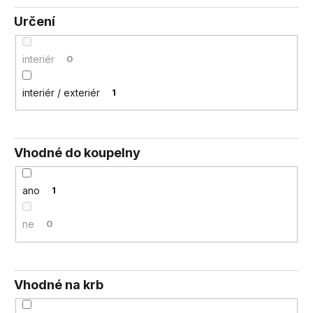
Určení
interiér
0
interiér / exteriér
1
Vhodné do koupelny
ano
1
ne
0
Vhodné na krb