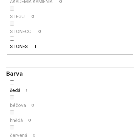
č
AKADEMIA KAMIENIA
0
u
j
STEGU
0
e
m
STONECO
0
e
STONES
1
Barva
šedá
1
béžová
0
hnědá
0
červená
0