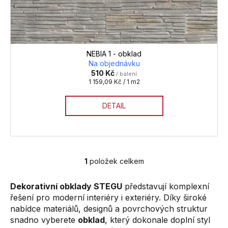
ů
NEBIA 1 - obklad
Na objednávku
510 Kč
/ balení
Měrná
1 159,09 Kč / 1 m2
cena:
DETAIL
1
položek celkem
O
v
Dekorativní obklady STEGU
představují komplexní
l
řešení pro moderní interiéry i exteriéry. Díky široké
á
nabídce materiálů, designů a povrchových struktur
d
snadno vyberete
obklad
, který dokonale doplní styl
a