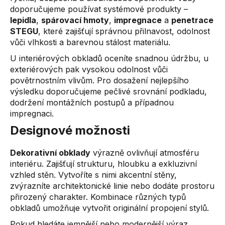
doporučujeme používat systémové produkty –
lepidla
,
spárovací hmoty
,
impregnace
a
penetrace
STEGU
, které zajišťují správnou přilnavost, odolnost
vůči vlhkosti a barevnou stálost materiálu.
U interiérových obkladů oceníte snadnou údržbu, u
exteriérových pak vysokou odolnost vůči
povětrnostním vlivům. Pro dosažení nejlepšího
výsledku doporučujeme pečlivé srovnání podkladu,
dodržení montážních postupů a případnou
impregnaci.
Designové možnosti
Dekorativní obklady
výrazně ovlivňují atmosféru
interiéru. Zajišťují strukturu, hloubku a exkluzivní
vzhled stěn. Vytvoříte s nimi akcentní stěny,
zvýrazníte architektonické linie nebo dodáte prostoru
přirozený charakter. Kombinace různých typů
obkladů umožňuje vytvořit originální propojení stylů.
Pokud hledáte jemnější nebo modernější výraz,