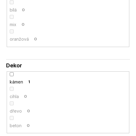
bílá
0
mix
0
oranžová
0
Dekor
kámen
1
cihla
0
dřevo
0
beton
0