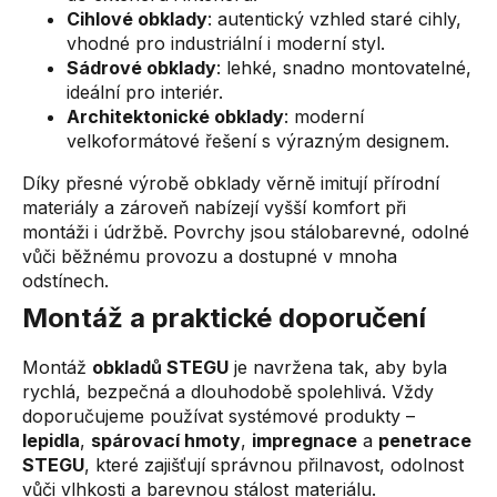
Cihlové obklady
: autentický vzhled staré cihly,
vhodné pro industriální i moderní styl.
Sádrové obklady
: lehké, snadno montovatelné,
ideální pro interiér.
Architektonické obklady
: moderní
velkoformátové řešení s výrazným designem.
Díky přesné výrobě obklady věrně imitují přírodní
materiály a zároveň nabízejí vyšší komfort při
montáži i údržbě. Povrchy jsou stálobarevné, odolné
vůči běžnému provozu a dostupné v mnoha
odstínech.
Montáž a praktické doporučení
Montáž
obkladů STEGU
je navržena tak, aby byla
rychlá, bezpečná a dlouhodobě spolehlivá. Vždy
doporučujeme používat systémové produkty –
lepidla
,
spárovací hmoty
,
impregnace
a
penetrace
STEGU
, které zajišťují správnou přilnavost, odolnost
vůči vlhkosti a barevnou stálost materiálu.