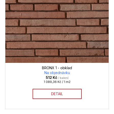
BRONX 1 - obklad
Na objednávku
512 Kč
/ balení
Měrná
1 089,36 Kč / 1 m2
cena:
DETAIL