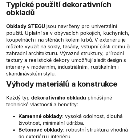
v
Typické použití dekorativních
k
obkladů
y
v
Obklady STEGU
jsou navrženy pro univerzální
ý
použití. Uplatní se v obývacích pokojích, kuchyních,
p
koupelnách i na stěnách kolem krbů. V exteriéru je
i
můžete využít na sokly, fasády, vstupní části domu či
s
zahradní architekturu. Výrazné struktury, přírodní
u
textury a realistické dekory umožňují sladit design s
interiéry v moderním, industriálním, rustikálním i
skandinávském stylu.
Výhody materiálů a konstrukce
Každý typ
dekorativního obkladu
přináší jiné
technické vlastnosti a benefity:
Kamenné obklady
: vysoká odolnost, dlouhá
životnost, minimální údržba.
Betonové obklady
: robustní struktura vhodná
do exteriéru i interiéru.