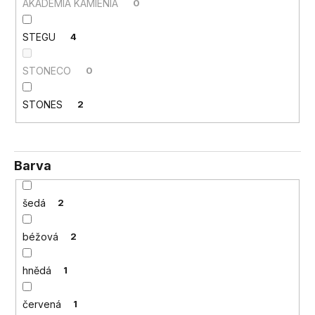
č
AKADEMIA KAMIENIA
0
u
j
STEGU
4
e
m
STONECO
0
e
STONES
2
Barva
šedá
2
béžová
2
hnědá
1
červená
1