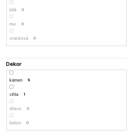
bílá
0
mix
0
oranžová
0
Dekor
kámen
5
cihla
1
dřevo
0
beton
0