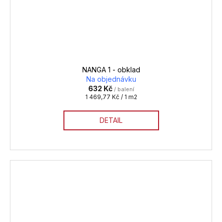
NANGA 1 - obklad
Na objednávku
632 Kč
/ balení
Měrná
1 469,77 Kč / 1 m2
cena:
DETAIL