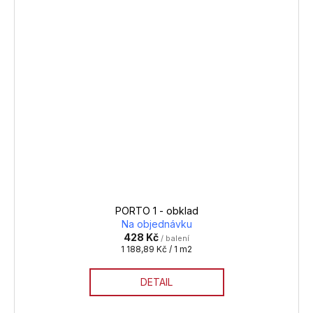
PORTO 1 - obklad
Na objednávku
428 Kč
/ balení
Měrná
1 188,89 Kč / 1 m2
cena:
DETAIL