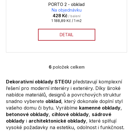
PORTO 2 - obklad
Na objednávku
428 Kč
/ balení
Měrná
1 188,89 Kč / 1 m2
cena:
DETAIL
6
položek celkem
O
v
Dekorativní obklady STEGU
představují komplexní
l
řešení pro moderní interiéry i exteriéry. Díky široké
á
nabídce materiálů, designů a povrchových struktur
d
snadno vyberete
obklad
, který dokonale doplní styl
a
vašeho domu či bytu. Vyrábíme
kamenné obklady
,
c
betonové obklady
,
cihlové obklady
,
sádrové
í
obklady
i
architektonické obklady
, které splňují
p
vysoké požadavky na estetiku, odolnost i funkčnost.
r