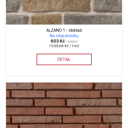
ů
ALZANO 1 - obklad
Na objednávku
603 Kč
/ balení
Měrná
1 039,66 Kč / 1 m2
cena:
DETAIL