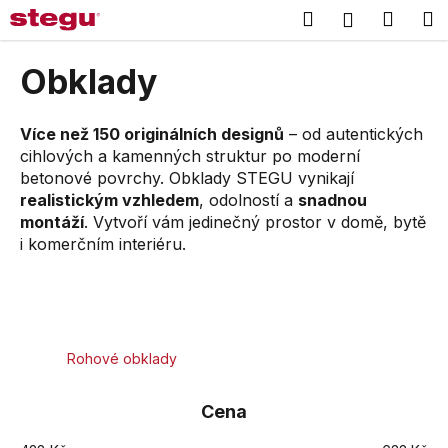
K
Přejít
Hledat
Náku
M
Přihlášení
na
o
obsah
Zpět
Zpět
košík
š
Obklady
í
C
k
o
Více než 150 originálních designů
– od autentických
cihlových a kamenných struktur po moderní
p
betonové povrchy. Obklady STEGU vynikají
o
realistickým vzhledem
, odolností a
snadnou
t
montáží
. Vytvoří vám jedinečný prostor v domě, bytě
ř
i komerčním interiéru.
e
b
u
j
Rohové obklady
e
t
Cena
e
n