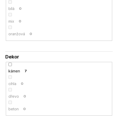
bílá
0
mix
0
oranžová
0
Dekor
kámen
7
cihla
0
dřevo
0
beton
0