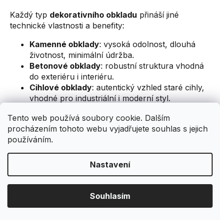
Každý typ
dekorativního obkladu
přináší jiné
technické vlastnosti a benefity:
Kamenné obklady
: vysoká odolnost, dlouhá
životnost, minimální údržba.
Betonové obklady
: robustní struktura vhodná
do exteriéru i interiéru.
Cihlové obklady
: autentický vzhled staré cihly,
vhodné pro industriální i moderní styl.
Sádrové obklady
: lehké, snadno montovatelné,
Tento web používá soubory cookie. Dalším
ideální pro interiér.
procházením tohoto webu vyjadřujete souhlas s jejich
Architektonické obklady
: moderní
používáním.
velkoformátové řešení s výrazným designem.
Díky přesné výrobě obklady věrně imitují přírodní
Nastavení
materiály a zároveň nabízejí vyšší komfort při
montáži i údržbě. Povrchy jsou stálobarevné, odolné
vůči běžnému provozu a dostupné v mnoha
Souhlasím
odstínech.
Montáž a praktické doporučení