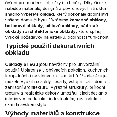
řešení pro moderní interiéry i exteriéry. Díky široké
á
nabídce materiálů, designů a povrchových struktur
d
snadno vyberete
obklad
, který dokonale doplní styl
a
vašeho domu či bytu. Vyrábíme
kamenné obklady
,
c
betonové obklady
,
cihlové obklady
,
sádrové
í
obklady
i
architektonické obklady
, které splňují
p
vysoké požadavky na estetiku, odolnost i funkčnost.
r
v
Typické použití dekorativních
k
obkladů
y
v
Obklady STEGU
jsou navrženy pro univerzální
ý
použití. Uplatní se v obývacích pokojích, kuchyních,
p
koupelnách i na stěnách kolem krbů. V exteriéru je
i
můžete využít na sokly, fasády, vstupní části domu či
s
zahradní architekturu. Výrazné struktury, přírodní
u
textury a realistické dekory umožňují sladit design s
interiéry v moderním, industriálním, rustikálním i
skandinávském stylu.
Výhody materiálů a konstrukce