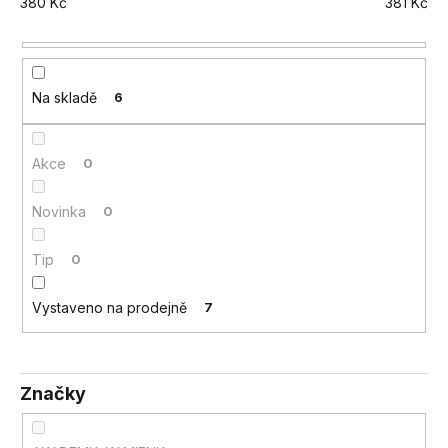
380
Kč
381
Kč
a
j
í
t
Na skladě
6
?
Akce
0
Novinka
0
HLEDAT
Tip
0
Vystaveno na prodejně
7
D
o
p
o
Značky
r
u