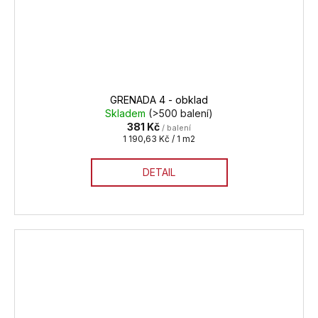
GRENADA 4 - obklad
Skladem
(>500 balení)
381 Kč
/ balení
Měrná
1 190,63 Kč / 1 m2
cena:
DETAIL