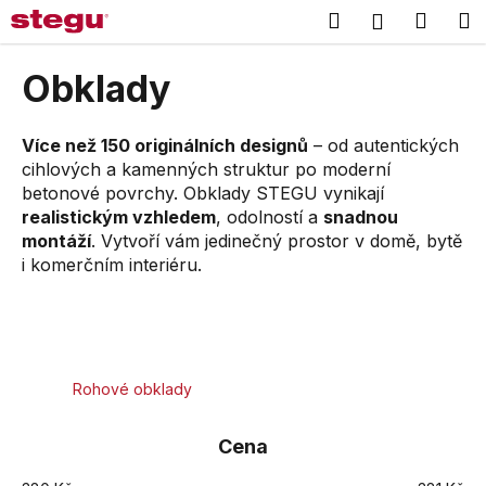
K
Přejít
Hledat
Náku
M
Přihlášení
na
o
obsah
Zpět
Zpět
košík
š
Obklady
í
C
k
o
Více než 150 originálních designů
– od autentických
cihlových a kamenných struktur po moderní
p
betonové povrchy. Obklady STEGU vynikají
o
realistickým vzhledem
, odolností a
snadnou
t
montáží
. Vytvoří vám jedinečný prostor v domě, bytě
ř
i komerčním interiéru.
e
b
u
j
Rohové obklady
e
t
Cena
e
n