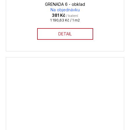
GRENADA 6 - obklad
Na objednávku
381 Kč
/ balení
Měrná
1 190,63 Kč / 1 m2
cena:
DETAIL