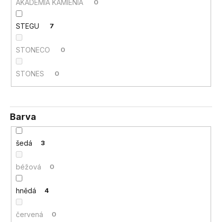
č
AKADEMIA KAMIENIA
0
u
j
STEGU
7
e
m
STONECO
0
e
STONES
0
Barva
šedá
3
béžová
0
hnědá
4
červená
0