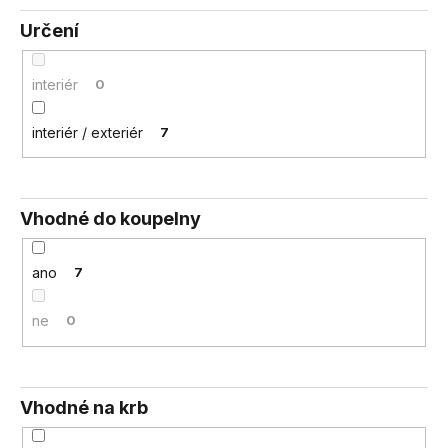
Určení
interiér
0
interiér / exteriér
7
Vhodné do koupelny
ano
7
ne
0
Vhodné na krb