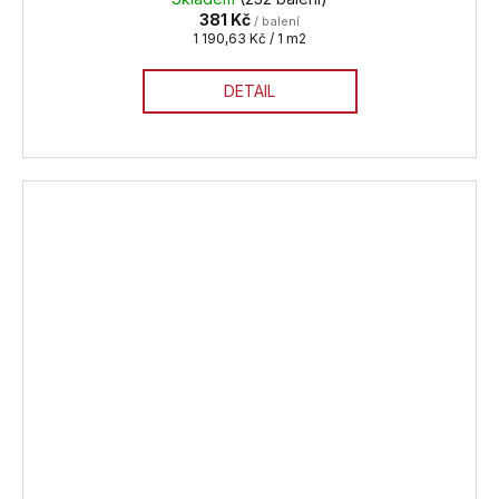
381 Kč
/ balení
Měrná
1 190,63 Kč / 1 m2
cena:
DETAIL