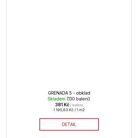
GRENADA 5 - obklad
Skladem
(130 balení)
381 Kč
/ balení
Měrná
1 190,63 Kč / 1 m2
cena:
DETAIL