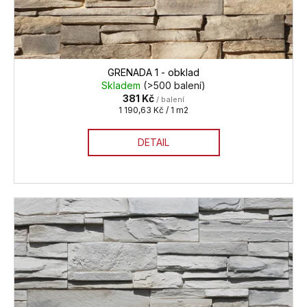
ů
GRENADA 1 - obklad
Skladem
(>500 balení)
381 Kč
/ balení
Měrná
1 190,63 Kč / 1 m2
cena:
DETAIL