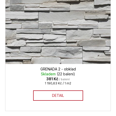
GRENADA 2 - obklad
Skladem
(22 balení)
381 Kč
/ balení
Měrná
1 190,63 Kč / 1 m2
cena:
DETAIL