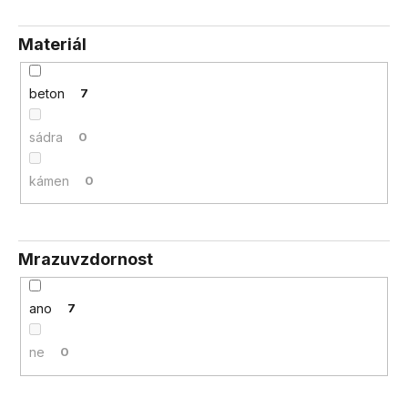
Materiál
beton
7
sádra
0
kámen
0
Mrazuvzdornost
ano
7
ne
0