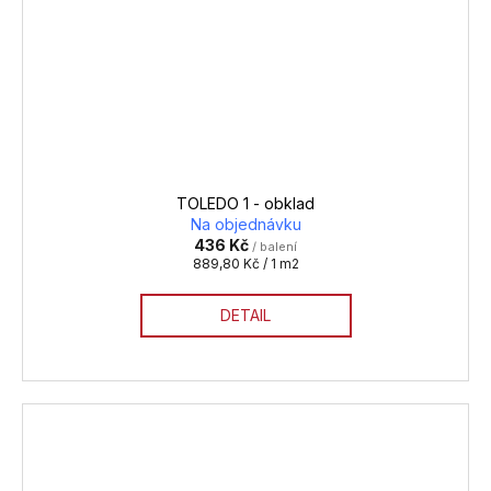
TOLEDO 1 - obklad
Na objednávku
436 Kč
/ balení
Měrná
889,80 Kč / 1 m2
cena:
DETAIL