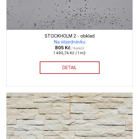
STOCKHOLM 2 - obklad
Na objednávku
805 Kč
/ balení
Měrná
1 490,74 Kč / 1 m2
cena:
DETAIL