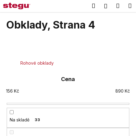
K
Přejít
Hledat
Náku
M
Přihlášení
na
o
obsah
Zpět
Zpět
košík
š
Obklady
, Strana 4
í
C
k
o
p
o
Rohové obklady
t
ř
Cena
e
b
156
Kč
890
Kč
u
j
e
t
Na skladě
33
e
n