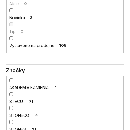
Akce
0
a
j
Novinka
2
í
t
Tip
0
?
Vystaveno na prodejně
105
HLEDAT
Značky
AKADEMIA KAMIENIA
1
D
o
STEGU
71
p
o
STONECO
4
r
u
STONES
31