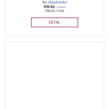
Na objednávku
316 Kč
/ balení
Měrná
790 Kč / 1 m2
cena:
DETAIL