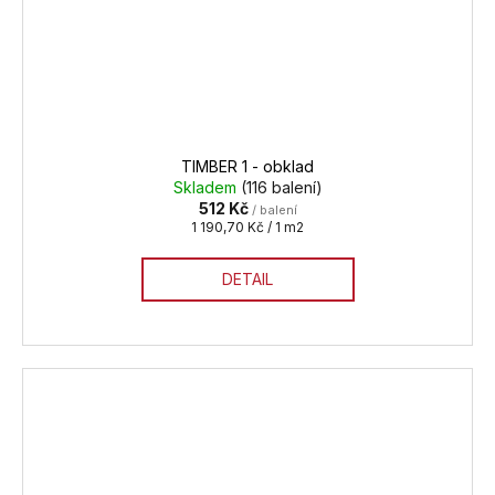
TIMBER 1 - obklad
Skladem
(116 balení)
512 Kč
/ balení
Měrná
1 190,70 Kč / 1 m2
cena:
DETAIL