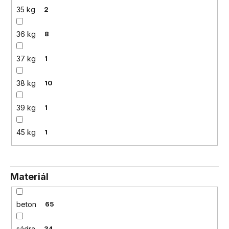
35 kg
2
36 kg
8
37 kg
1
38 kg
10
39 kg
1
45 kg
1
Materiál
beton
65
sádra
34