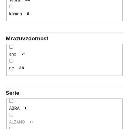
kámen
8
Mrazuvzdornost
ano
71
ne
36
Série
ABRA
1
ALZANO
0