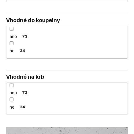
Vhodné do koupelny
ano
73
ne
34
Vhodné na krb
ano
73
ne
34
V