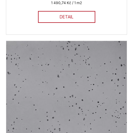
Měrná
1 490,74 Kč / 1 m2
cena:
DETAIL