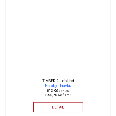
TIMBER 2 - obklad
Na objednávku
512 Kč
/ balení
Měrná
1 190,70 Kč / 1 m2
cena:
DETAIL