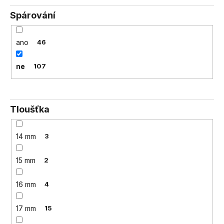
Spárování
ano
46
ne
107
Tloušťka
14 mm
3
15 mm
2
16 mm
4
17 mm
15