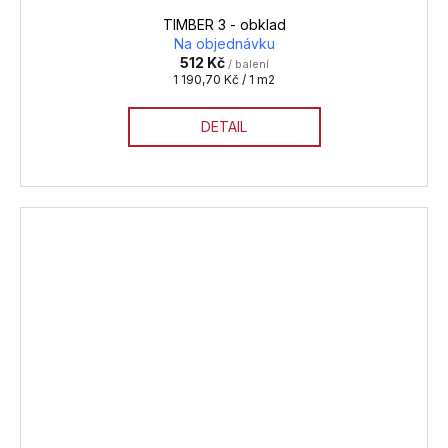
TIMBER 3 - obklad
Na objednávku
512 Kč
/ balení
Měrná
1 190,70 Kč / 1 m2
cena:
DETAIL