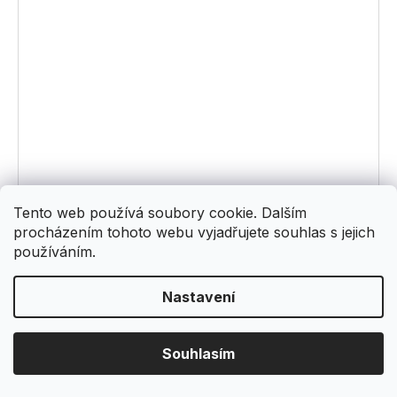
Tento web používá soubory cookie. Dalším
procházením tohoto webu vyjadřujete souhlas s jejich
používáním.
Nastavení
TOLEDO 2 - obklad
Na objednávku
436 Kč
/ balení
Souhlasím
Měrná
889,80 Kč / 1 m2
cena: