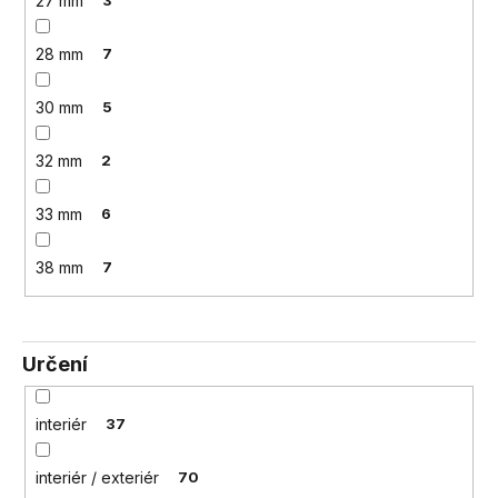
27 mm
3
28 mm
7
30 mm
5
32 mm
2
33 mm
6
38 mm
7
Určení
interiér
37
interiér / exteriér
70