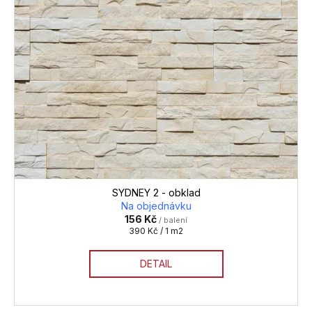
SYDNEY 2 - obklad
Na objednávku
156 Kč
/ balení
Měrná
390 Kč / 1 m2
cena:
DETAIL