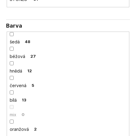
č
u
j
e
Barva
m
e
šedá
48
béžová
27
hnědá
12
červená
5
bílá
13
mix
0
oranžová
2