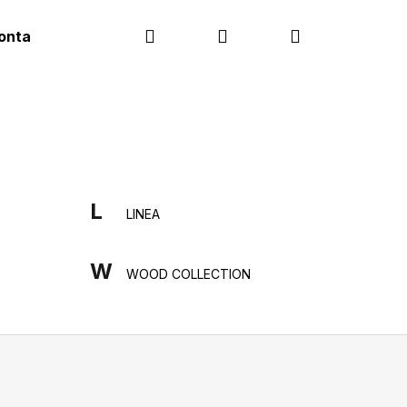
Hledat
Přihlášení
Nákupní
ontakt
košík
L
LINEA
W
WOOD COLLECTION