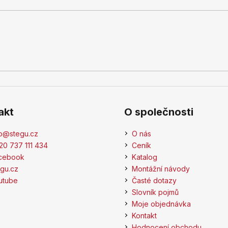
akt
O společnosti
o
@
stegu.cz
O nás
20 737 111 434
Ceník
cebook
Katalog
egu.cz
Montážní návody
utube
Časté dotazy
Slovník pojmů
Moje objednávka
Kontakt
Hodnocení obchodu