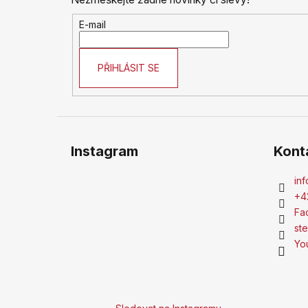
a
l
t
E-mail
í
PŘIHLÁSIT SE
Instagram
Kont
inf
+4
Fa
st
Yo