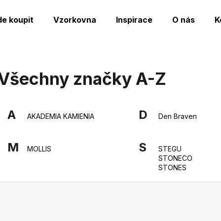
de koupit
Vzorkovna
Inspirace
O nás
K
Co potřebujete najít?
Všechny značky A-Z
HLEDAT
A
D
AKADEMIA KAMIENIA
Den Braven
Doporučujeme
M
S
MOLLIS
STEGU
STONECO
STONES