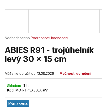
a
j
í
t
?
Průměrné
Neohodnoceno
Podrobnosti hodnocení
hodnocení
produktu
ABIES R91 - trojúhelník
je
HLEDAT
0,0
levý 30 x 15 cm
z
5
hvězdiček.
Můžeme doručit do:
12.08.2026
Možnosti doručení
D
o
Skladem
(1 ks)
p
Kód:
MO-PT-15X30LA-R91
o
r
u
Měrná cena: