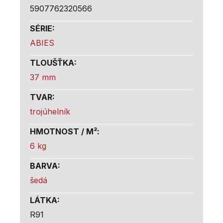
5907762320566
SÉRIE
:
ABIES
TLOUŠŤKA
:
37 mm
TVAR
:
trojúhelník
HMOTNOST / M²
:
6 kg
BARVA
:
šedá
LÁTKA
:
R91