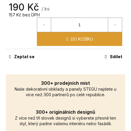
č
190 Kč
u
/ ks
j
157 Kč bez DPH
e
m
e
DO KOŠÍKU
Zeptat se
Sdílet
300+ prodejních míst
Naše dekorativní obklady a panely STEGU najdete u
více než 300 partnerů po celé republice.
300+ originálních designů
Z více než tří stovek designů si vyberete přesně ten
styl, který padne vašemu interiéru nebo fasádě.