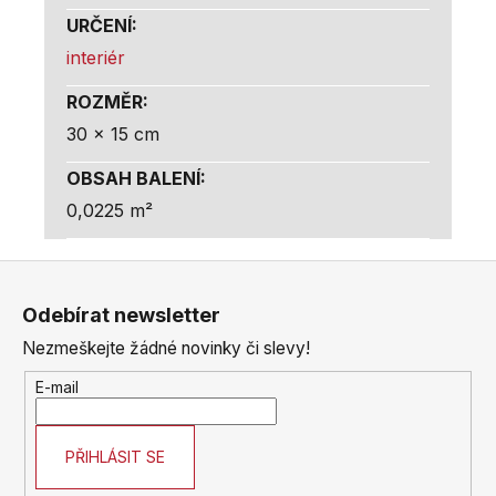
URČENÍ
:
interiér
ROZMĚR
:
30 x 15 cm
OBSAH BALENÍ
:
0,0225 m²
Z
á
Odebírat newsletter
p
Nezmeškejte žádné novinky či slevy!
a
t
E-mail
í
PŘIHLÁSIT SE