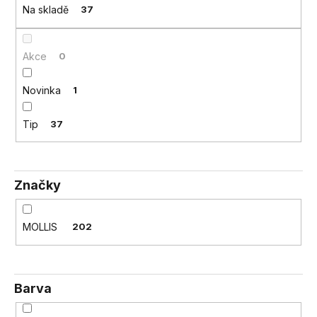
Na skladě
37
a
j
í
Akce
0
t
?
Novinka
1
Tip
37
HLEDAT
Značky
D
MOLLIS
202
o
p
o
r
Barva
u