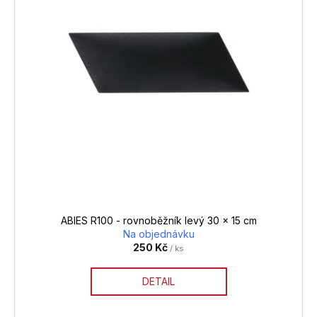
s
p
r
o
d
u
k
t
ů
ABIES R100 - rovnoběžník levý 30 x 15 cm
Na objednávku
250 Kč
/ ks
DETAIL