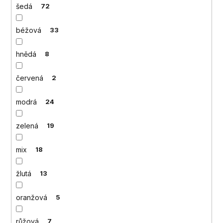
č
šedá
72
u
j
béžová
33
e
m
hnědá
8
e
červená
2
modrá
24
zelená
19
mix
18
žlutá
13
oranžová
5
růžová
7