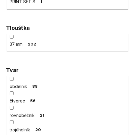
PRINT SET 8
1
Tloušťka
37 mm
202
Tvar
obdélník
88
čtverec
56
rovnoběžník
21
trojúhelník
20