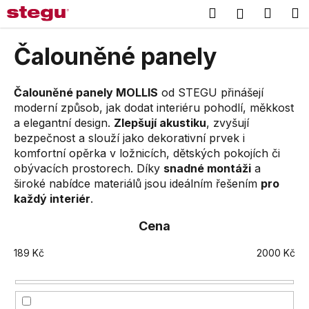
K
Přejít
Hledat
Náku
M
Přihlášení
na
o
obsah
Zpět
Zpět
košík
š
Čalouněné panely
í
C
k
o
Čalouněné panely MOLLIS
od STEGU přinášejí
moderní způsob, jak dodat interiéru pohodlí, měkkost
p
a elegantní design.
Zlepšují akustiku
, zvyšují
o
bezpečnost a slouží jako dekorativní prvek i
t
komfortní opěrka v ložnicích, dětských pokojích či
ř
obývacích prostorech. Díky
snadné montáži
a
e
široké nabídce materiálů jsou ideálním řešením
pro
b
každý interiér
.
u
Cena
j
e
189
Kč
2000
Kč
t
e
n