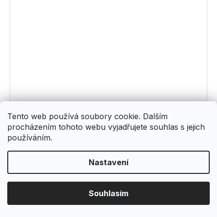
ABIES R91 - rovnoběžník levý 30 x 15 cm
Tento web používá soubory cookie. Dalším
Skladem
(4 ks)
procházením tohoto webu vyjadřujete souhlas s jejich
250 Kč
/ ks
používáním.
DETAIL
Nastavení
Souhlasím