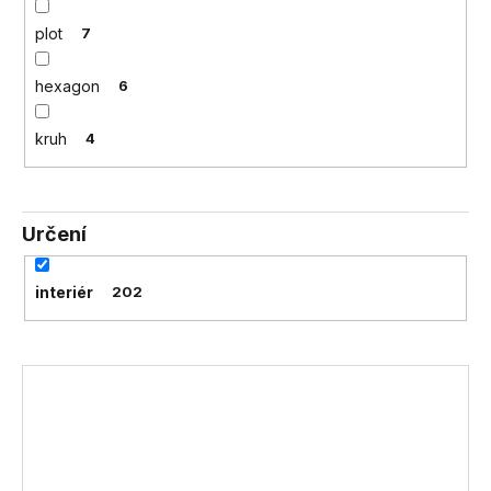
plot
7
hexagon
6
kruh
4
Určení
interiér
202
V
ý
p
i