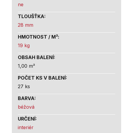
ne
TLOUŠŤKA
:
28 mm
HMOTNOST / M²
:
19 kg
OBSAH BALENÍ
:
1,00 m²
POČET KS V BALENÍ
:
27 ks
BARVA
:
béžová
URČENÍ
:
interiér