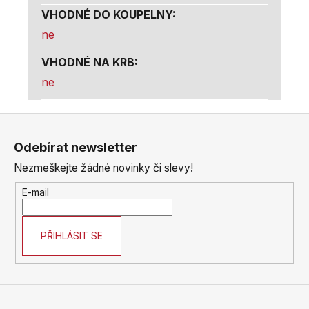
VHODNÉ DO KOUPELNY
:
ne
VHODNÉ NA KRB
:
ne
Z
á
Odebírat newsletter
p
Nezmeškejte žádné novinky či slevy!
a
t
E-mail
í
PŘIHLÁSIT SE