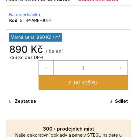
č
u
j
Na objednávku
Kód:
ST-P-ARE-001-1
e
m
e
Měrná cena: 890 Kč / m²
890 Kč
/ balení
736 Kč bez DPH
DO KOŠÍKU
Zeptat se
Sdílet
300+ prodejních míst
Naše dekorativní obklady a panely STEGU najdete u