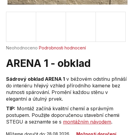
a
j
í
t
?
Průměrné
Neohodnoceno
Podrobnosti hodnocení
hodnocení
produktu
ARENA 1 - obklad
je
HLEDAT
0,0
z
Sádrový obklad ARENA 1
v béžovém odstínu přináší
5
do interiéru hřejivý vzhled přírodního kamene bez
hvězdiček.
nutnosti spárování. Promění každou stěnu v
D
elegantní a útulný prvek.
o
TIP:
Montáž začíná kvalitní chemií a správným
p
postupem. Použijte doporučenou stavební chemii
o
STEGU a seznamte se s
montážním návodem
.
r
u
Můžeme doručit do:
28.08.2026
Možnosti doručení