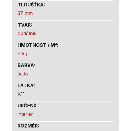
TLOUŠŤKA
:
37 mm
TVAR
:
obdélník
HMOTNOST / M²
:
6 kg
BARVA
:
šedá
LÁTKA
:
K11
URČENÍ
:
interiér
ROZMĚR
: