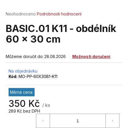
a
j
Průměrné
Neohodnoceno
Podrobnosti hodnocení
hodnocení
í
produktu
BASIC.01 K11 - obdélník
t
je
?
0,0
60 x 30 cm
z
5
hvězdiček.
Můžeme doručit do:
28.08.2026
Možnosti doručení
HLEDAT
Na objednávku
Kód:
MO-PP-60X30B1-K11
D
Měrná cena:
o
350 Kč
p
/ ks
o
289 Kč bez DPH
r
u