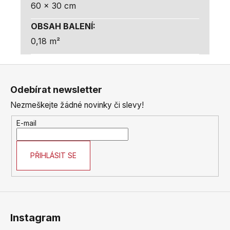
60 x 30 cm
OBSAH BALENÍ
:
0,18 m²
Z
á
Odebírat newsletter
p
Nezmeškejte žádné novinky či slevy!
a
t
E-mail
í
PŘIHLÁSIT SE
Instagram