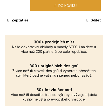
č
u
DO KOŠÍKU
j
e
Zeptat se
Sdílet
m
e
300+ prodejních míst
Naše dekorativní obklady a panely STEGU najdete u
více než 300 partnerů po celé republice.
300+ originálních designů
Z více než tří stovek designů si vyberete přesně ten
styl, který padne vašemu interiéru nebo fasádě.
30+ let zkušeností
Více než tři desetiletí tradice, výroby a vývoje – jistota
kvality největšího evropského výrobce.