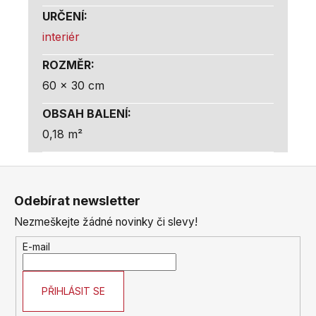
URČENÍ
:
interiér
ROZMĚR
:
60 x 30 cm
OBSAH BALENÍ
:
0,18 m²
Z
á
Odebírat newsletter
p
Nezmeškejte žádné novinky či slevy!
a
t
E-mail
í
PŘIHLÁSIT SE