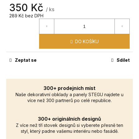
č
350 Kč
u
/ ks
j
289 Kč bez DPH
e
m
e
DO KOŠÍKU
Zeptat se
Sdílet
300+ prodejních míst
Naše dekorativní obklady a panely STEGU najdete u
více než 300 partnerů po celé republice.
300+ originálních designů
Z více než tří stovek designů si vyberete přesně ten
styl, který padne vašemu interiéru nebo fasádě.