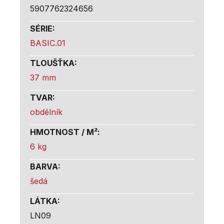
5907762324656
SÉRIE
:
BASIC.01
TLOUŠŤKA
:
37 mm
TVAR
:
obdélník
HMOTNOST / M²
:
6 kg
BARVA
:
šedá
LÁTKA
:
LN09