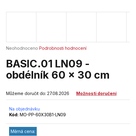
a
j
í
t
?
Průměrné
Neohodnoceno
Podrobnosti hodnocení
hodnocení
produktu
BASIC.01 LN09 -
je
HLEDAT
0,0
obdélník 60 x 30 cm
z
5
hvězdiček.
Můžeme doručit do:
27.08.2026
Možnosti doručení
D
o
Na objednávku
p
Kód:
MO-PP-60X30B1-LN09
o
r
u
Měrná cena: