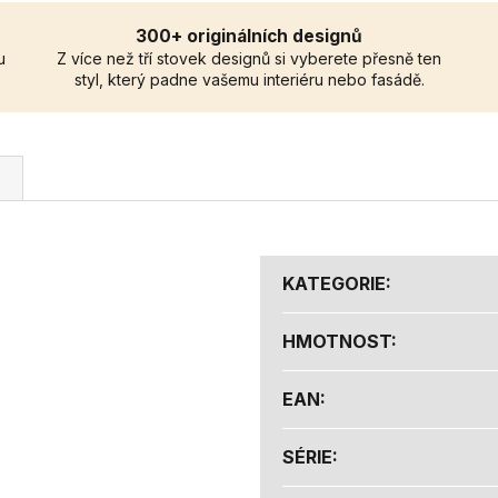
300+ originálních designů
u
Z více než tří stovek designů si vyberete přesně ten
styl, který padne vašemu interiéru nebo fasádě.
KATEGORIE
:
HMOTNOST
:
EAN
:
SÉRIE
: