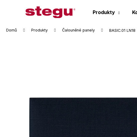
K
Přejít
na
o
Produkty
K
obsah
Zpět
Zpět
š
do
do
í
Domů
Produkty
Čalouněné panely
BASIC.01 LN18 
k
obchodu
obchodu