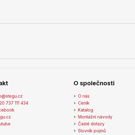
akt
O společnosti
o
@
stegu.cz
O nás
20 737 111 434
Ceník
cebook
Katalog
egu.cz
Montážní návody
utube
Časté dotazy
Slovník pojmů