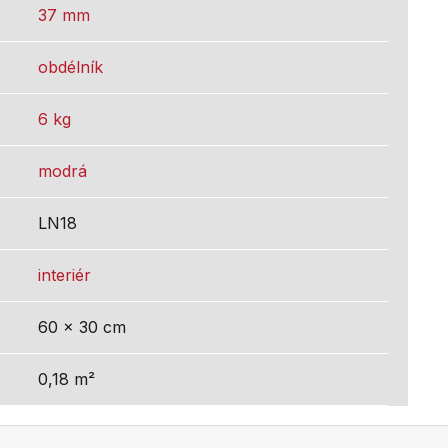
37 mm
obdélník
6 kg
modrá
LN18
interiér
60 x 30 cm
0,18 m²