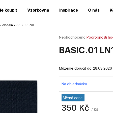
de koupit
Vzorkovna
Inspirace
O nás
K
- obdélník 60 x 30 cm
Co potřebujete najít?
Průměrné
Neohodnoceno
Podrobnosti ho
hodnocení
produktu
HLEDAT
BASIC.01 LN1
je
0,0
z
5
Můžeme doručit do:
28.08.2026
Doporučujeme
hvězdiček.
Na objednávku
Měrná cena:
350 Kč
/ ks