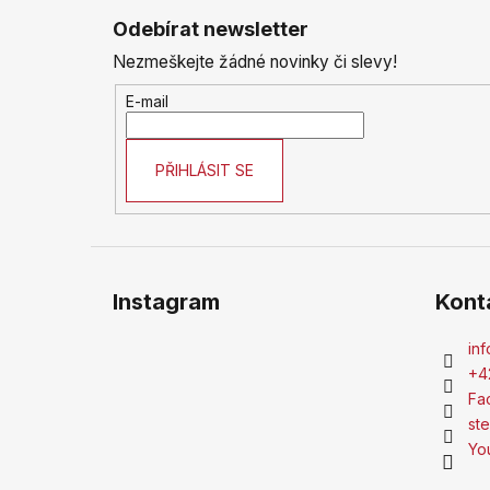
á
Odebírat newsletter
p
Nezmeškejte žádné novinky či slevy!
a
t
E-mail
í
PŘIHLÁSIT SE
Instagram
Kont
inf
+4
Fa
st
Yo