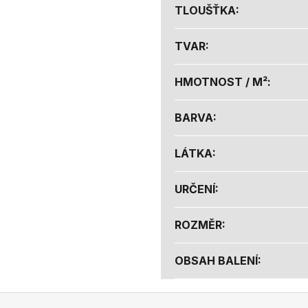
TLOUŠŤKA
:
TVAR
:
HMOTNOST / M²
:
BARVA
:
LÁTKA
:
URČENÍ
:
ROZMĚR
:
OBSAH BALENÍ
: