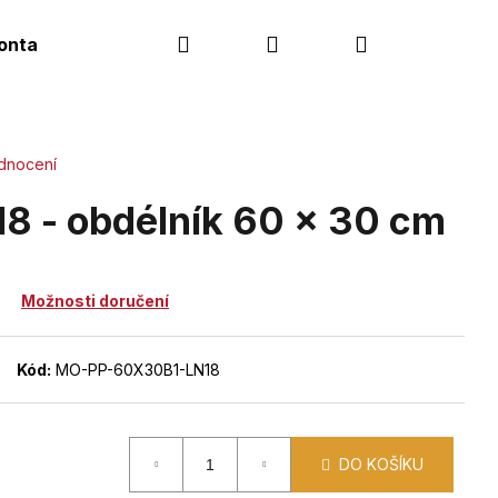
Hledat
Přihlášení
Nákupní
ontakt
košík
dnocení
8 - obdélník 60 x 30 cm
Možnosti doručení
Kód:
MO-PP-60X30B1-LN18
DO KOŠÍKU