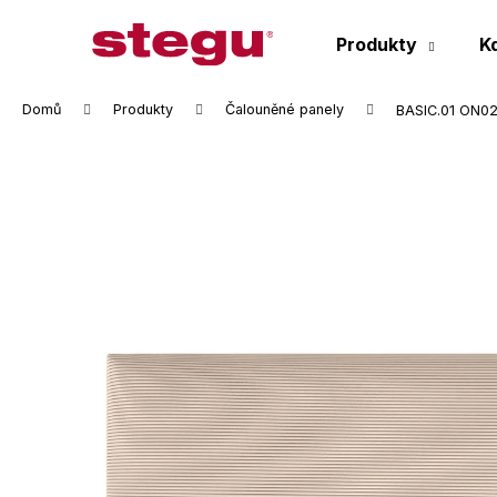
K
Přejít
na
o
Produkty
K
obsah
Zpět
Zpět
š
do
do
í
Domů
Produkty
Čalouněné panely
BASIC.01 ON02
k
obchodu
obchodu