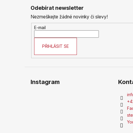
á
Odebírat newsletter
p
Nezmeškejte žádné novinky či slevy!
a
t
E-mail
í
PŘIHLÁSIT SE
Instagram
Kont
inf
+4
Fa
st
Yo