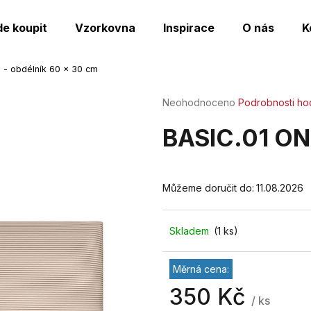
de koupit
Vzorkovna
Inspirace
O nás
K
 - obdélník 60 x 30 cm
Co potřebujete najít?
Průměrné
Neohodnoceno
Podrobnosti ho
hodnocení
produktu
HLEDAT
BASIC.01 ON
je
0,0
z
5
Můžeme doručit do:
11.08.2026
Doporučujeme
hvězdiček.
Skladem
(1 ks)
Měrná cena:
350 Kč
/ ks