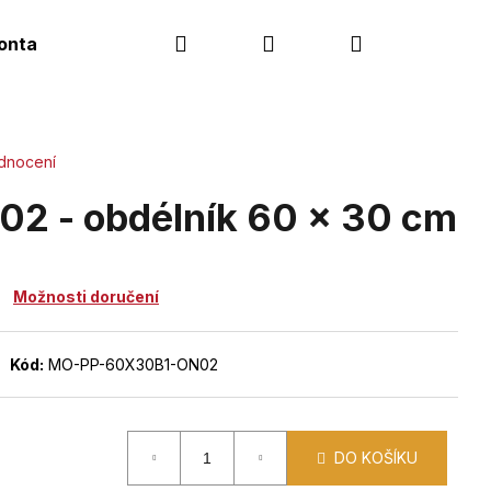
Hledat
Přihlášení
Nákupní
ontakt
košík
dnocení
02 - obdélník 60 x 30 cm
Možnosti doručení
Kód:
MO-PP-60X30B1-ON02
DO KOŠÍKU