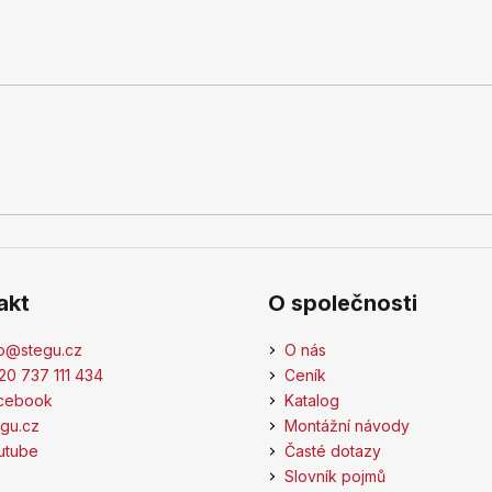
akt
O společnosti
o
@
stegu.cz
O nás
20 737 111 434
Ceník
cebook
Katalog
egu.cz
Montážní návody
utube
Časté dotazy
Slovník pojmů