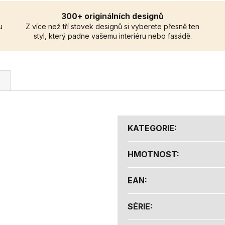
300+ originálních designů
u
Z více než tří stovek designů si vyberete přesně ten
styl, který padne vašemu interiéru nebo fasádě.
KATEGORIE
:
HMOTNOST
:
EAN
:
SÉRIE
: