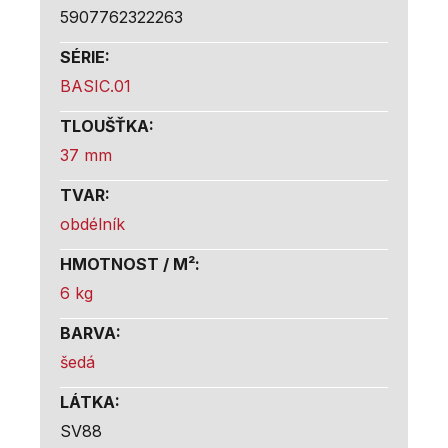
5907762322263
SÉRIE
:
BASIC.01
TLOUŠŤKA
:
37 mm
TVAR
:
obdélník
HMOTNOST / M²
:
6 kg
BARVA
:
šedá
LÁTKA
:
SV88