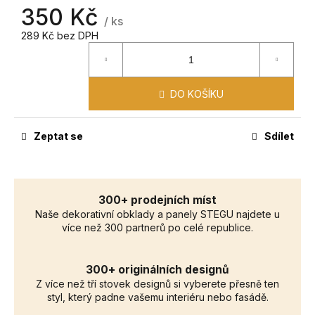
č
350 Kč
u
/ ks
j
289 Kč bez DPH
e
m
e
DO KOŠÍKU
Zeptat se
Sdílet
300+ prodejních míst
Naše dekorativní obklady a panely STEGU najdete u
více než 300 partnerů po celé republice.
300+ originálních designů
Z více než tří stovek designů si vyberete přesně ten
styl, který padne vašemu interiéru nebo fasádě.