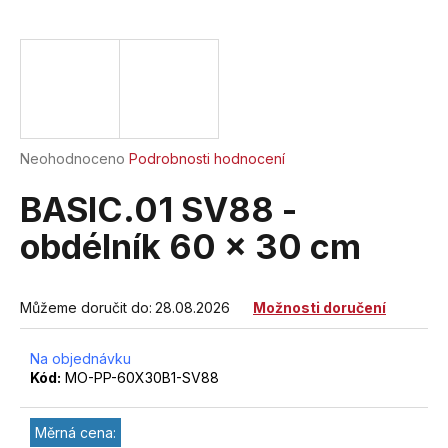
a
j
í
t
?
Průměrné
Neohodnoceno
Podrobnosti hodnocení
hodnocení
produktu
BASIC.01 SV88 -
je
HLEDAT
0,0
obdélník 60 x 30 cm
z
5
hvězdiček.
Můžeme doručit do:
28.08.2026
Možnosti doručení
D
o
Na objednávku
p
Kód:
MO-PP-60X30B1-SV88
o
r
u
Měrná cena: