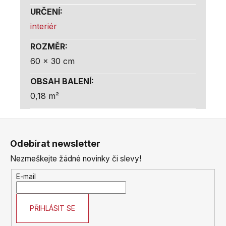
URČENÍ
:
interiér
ROZMĚR
:
60 x 30 cm
OBSAH BALENÍ
:
0,18 m²
Z
á
Odebírat newsletter
p
Nezmeškejte žádné novinky či slevy!
a
t
E-mail
í
PŘIHLÁSIT SE