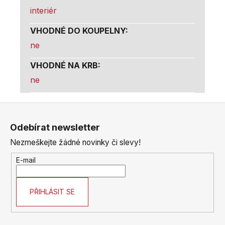
interiér
VHODNÉ DO KOUPELNY
:
ne
VHODNÉ NA KRB
:
ne
Z
á
Odebírat newsletter
p
Nezmeškejte žádné novinky či slevy!
a
t
E-mail
í
PŘIHLÁSIT SE