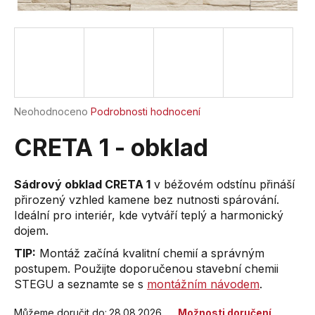
a
j
í
t
?
Průměrné
Neohodnoceno
Podrobnosti hodnocení
hodnocení
produktu
CRETA 1 - obklad
je
HLEDAT
0,0
z
Sádrový obklad CRETA 1
v béžovém odstínu přináší
5
přirozený vzhled kamene bez nutnosti spárování.
hvězdiček.
Ideální pro interiér, kde vytváří teplý a harmonický
D
dojem.
o
TIP:
Montáž začíná kvalitní chemií a správným
p
postupem. Použijte doporučenou stavební chemii
o
STEGU a seznamte se s
montážním návodem
.
r
u
Můžeme doručit do:
28.08.2026
Možnosti doručení