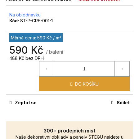
č
u
j
Na objednávku
Kód:
ST-P-CRE-001-1
e
m
e
Měrná cena: 590 Kč / m²
590 Kč
/ balení
488 Kč bez DPH
DO KOŠÍKU
Zeptat se
Sdílet
300+ prodejních míst
Naše dekorativní obklady a panely STEGU najdete u