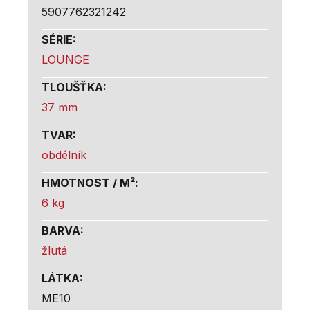
5907762321242
SÉRIE
:
LOUNGE
TLOUŠŤKA
:
37 mm
TVAR
:
obdélník
HMOTNOST / M²
:
6 kg
BARVA
:
žlutá
LÁTKA
:
ME10