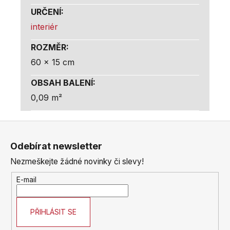
URČENÍ
:
interiér
ROZMĚR
:
60 x 15 cm
OBSAH BALENÍ
:
0,09 m²
Z
á
Odebírat newsletter
p
Nezmeškejte žádné novinky či slevy!
a
t
E-mail
í
PŘIHLÁSIT SE