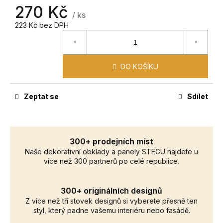
č
270 Kč
u
/ ks
j
223 Kč bez DPH
e
m
e
DO KOŠÍKU
Zeptat se
Sdílet
300+ prodejních míst
Naše dekorativní obklady a panely STEGU najdete u
více než 300 partnerů po celé republice.
300+ originálních designů
Z více než tří stovek designů si vyberete přesně ten
styl, který padne vašemu interiéru nebo fasádě.