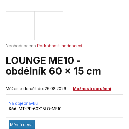
a
j
í
t
?
Průměrné
Neohodnoceno
Podrobnosti hodnocení
hodnocení
produktu
LOUNGE ME10 -
je
HLEDAT
0,0
obdélník 60 x 15 cm
z
5
hvězdiček.
Můžeme doručit do:
26.08.2026
Možnosti doručení
D
o
Na objednávku
p
Kód:
MT-PP-60X15LO-ME10
o
r
u
Měrná cena: