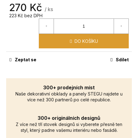
č
270 Kč
u
/ ks
j
223 Kč bez DPH
e
m
e
DO KOŠÍKU
Zeptat se
Sdílet
300+ prodejních míst
Naše dekorativní obklady a panely STEGU najdete u
více než 300 partnerů po celé republice.
300+ originálních designů
Z více než tří stovek designů si vyberete přesně ten
styl, který padne vašemu interiéru nebo fasádě.