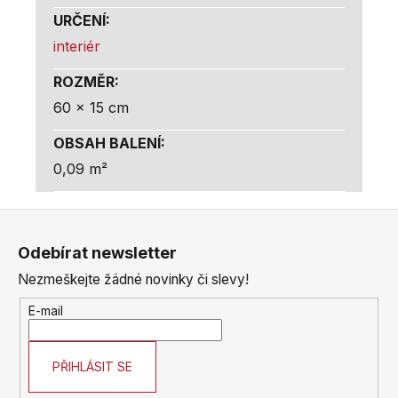
URČENÍ
:
interiér
ROZMĚR
:
60 x 15 cm
OBSAH BALENÍ
:
0,09 m²
Z
á
Odebírat newsletter
p
Nezmeškejte žádné novinky či slevy!
a
t
E-mail
í
PŘIHLÁSIT SE