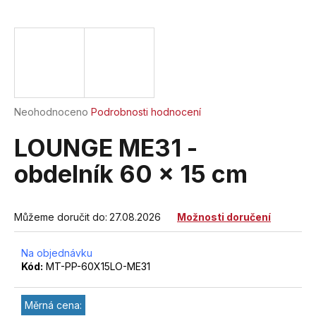
a
j
í
t
?
Průměrné
Neohodnoceno
Podrobnosti hodnocení
hodnocení
produktu
LOUNGE ME31 -
je
HLEDAT
0,0
obdelník 60 x 15 cm
z
5
hvězdiček.
Můžeme doručit do:
27.08.2026
Možnosti doručení
D
o
Na objednávku
p
Kód:
MT-PP-60X15LO-ME31
o
r
u
Měrná cena: