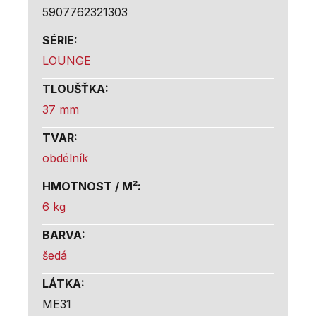
5907762321303
SÉRIE
:
LOUNGE
TLOUŠŤKA
:
37 mm
TVAR
:
obdélník
HMOTNOST / M²
:
6 kg
BARVA
:
šedá
LÁTKA
:
ME31