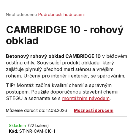
a
j
Průměrné
Neohodnoceno
Podrobnosti hodnocení
hodnocení
í
produktu
CAMBRIDGE 10 - rohový
t
je
?
0,0
obklad
z
5
hvězdiček.
Betonový rohový obklad CAMBRIDGE 10
v béžovém
odstínu cihly. Související produkt obkladu, který
zajišťuje plynulý přechod mezi stěnou a vnějším
HLEDAT
rohem. Určený pro interiér i exteriér, se spárováním.
TIP:
Montáž začíná kvalitní chemií a správným
postupem. Použijte doporučenou stavební chemii
D
STEGU a seznamte se s
montážním návodem
.
o
p
Můžeme doručit do:
12.08.2026
Možnosti doručení
o
r
Skladem
(22 balení)
u
Kód:
ST-NR-CAM-010-1