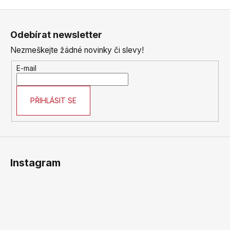
Z
á
Odebírat newsletter
p
Nezmeškejte žádné novinky či slevy!
a
t
E-mail
í
PŘIHLÁSIT SE
Instagram