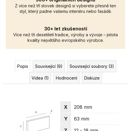
Z více než tří stovek designů si vyberete přesně ten
styl, který padne vašemu interiéru nebo fasádě.
30+ let zkušeností
Více než tři desetiletí tradice, výroby a vývoje – jistota
kvality největšího evropského výrobce.
Popis
Související (9)
Související soubory (3)
Videa (1)
Hodnocení
Diskuze
X
208 mm
Y
63 mm
Z
12 - 18 mm