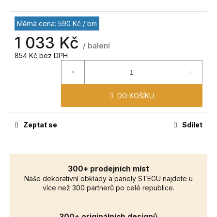
č
u
j
Měrná cena: 590 Kč / bm
e
1 033 Kč
m
/ balení
e
854 Kč bez DPH
DO KOŠÍKU
Zeptat se
Sdílet
300+ prodejních míst
Naše dekorativní obklady a panely STEGU najdete u
více než 300 partnerů po celé republice.
300+ originálních designů