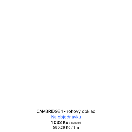
CAMBRIDGE 1 - rohový obklad
Na objednávku
1 033 Kč
/ balení
Měrná
590,29 Kč / 1 m
cena: