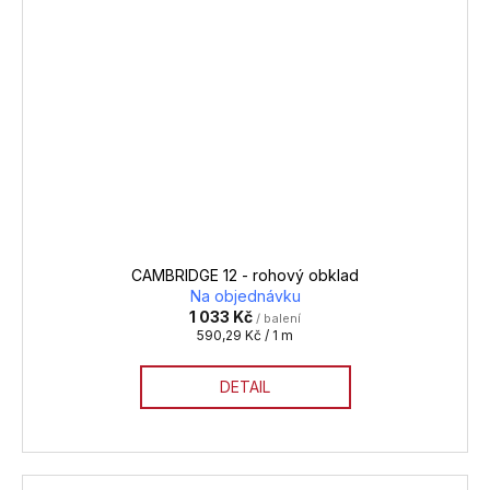
CAMBRIDGE 12 - rohový obklad
Na objednávku
1 033 Kč
/ balení
Měrná
590,29 Kč / 1 m
cena:
DETAIL