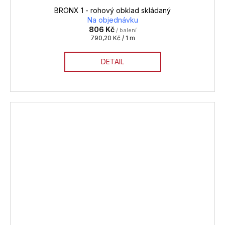
BRONX 1 - rohový obklad skládaný
Na objednávku
806 Kč
/ balení
Měrná
790,20 Kč / 1 m
cena:
DETAIL