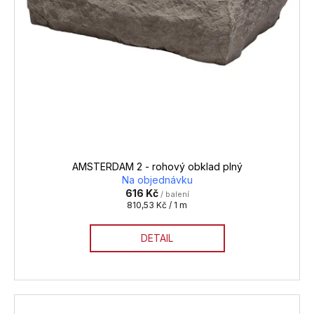
AMSTERDAM 2 - rohový obklad plný
Na objednávku
616 Kč
/ balení
Měrná
810,53 Kč / 1 m
cena:
DETAIL