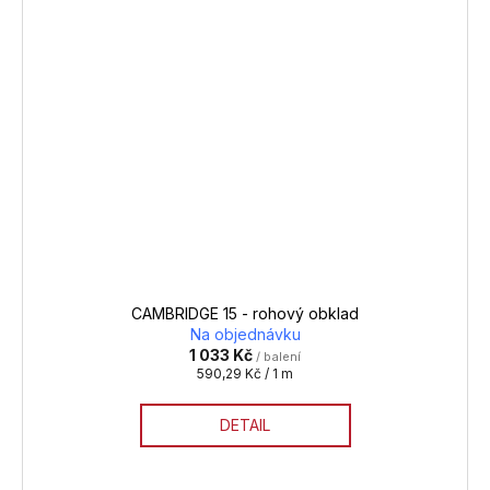
CAMBRIDGE 15 - rohový obklad
Na objednávku
1 033 Kč
/ balení
Měrná
590,29 Kč / 1 m
cena:
DETAIL