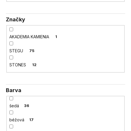
a
j
Značky
í
t
?
AKADEMIA KAMIENIA
1
STEGU
75
STONES
12
HLEDAT
Barva
D
o
p
šedá
36
o
r
béžová
17
u