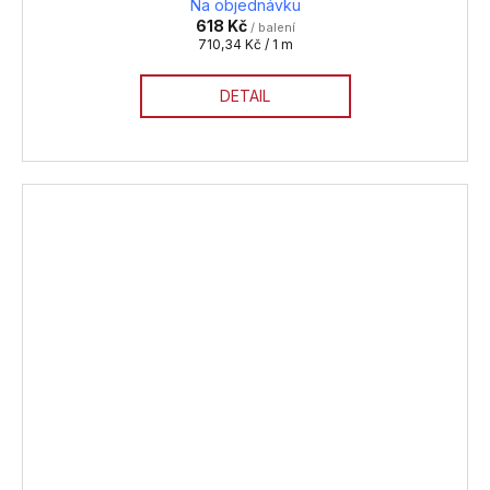
Na objednávku
618 Kč
/ balení
Měrná
710,34 Kč / 1 m
cena:
DETAIL