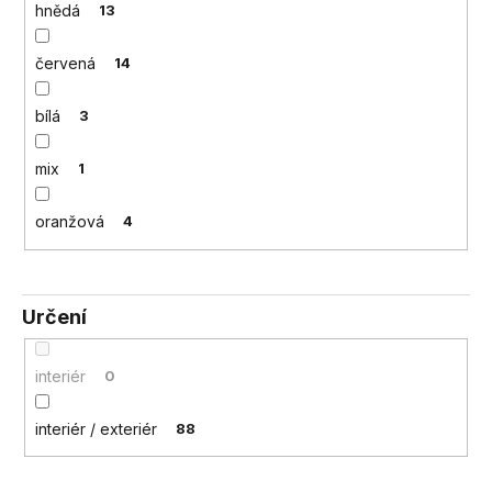
č
hnědá
13
u
j
červená
14
e
m
bílá
3
e
mix
1
oranžová
4
Určení
interiér
0
interiér / exteriér
88