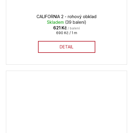
CALIFORNIA 2 - rohový obklad
Skladem
(39 balení)
621 Kč
/ balení
Měrná
690 Kč / 1 m
cena:
DETAIL