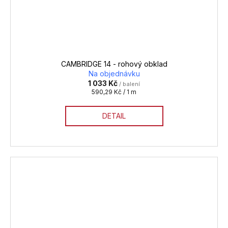
CAMBRIDGE 14 - rohový obklad
Na objednávku
1 033 Kč
/ balení
Měrná
590,29 Kč / 1 m
cena:
DETAIL