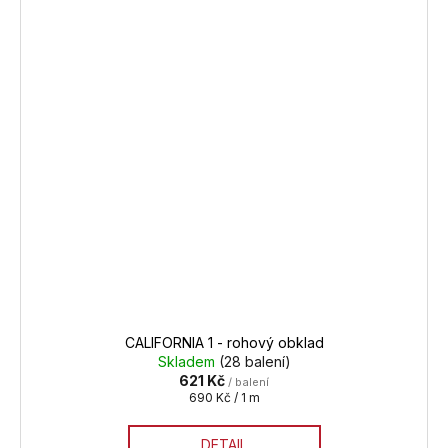
CALIFORNIA 1 - rohový obklad
Skladem
(28 balení)
621 Kč
/ balení
Měrná
690 Kč / 1 m
cena:
DETAIL