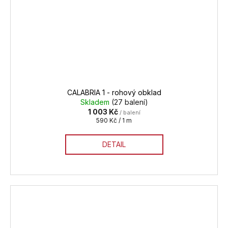
CALABRIA 1 - rohový obklad
Skladem
(27 balení)
1 003 Kč
/ balení
Měrná
590 Kč / 1 m
cena:
DETAIL