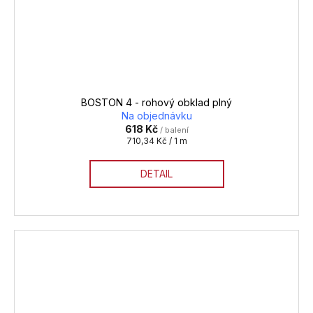
BOSTON 4 - rohový obklad plný
Na objednávku
618 Kč
/ balení
Měrná
710,34 Kč / 1 m
cena:
DETAIL