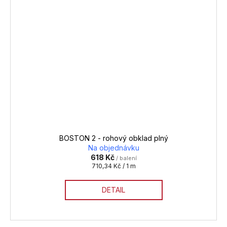
BOSTON 2 - rohový obklad plný
Na objednávku
618 Kč
/ balení
Měrná
710,34 Kč / 1 m
cena:
DETAIL