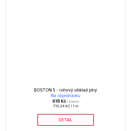
BOSTON 5 - rohový obklad plný
Na objednávku
618 Kč
/ balení
Měrná
710,34 Kč / 1 m
cena:
DETAIL