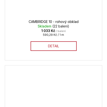
CAMBRIDGE 10 - rohový obklad
Skladem
(22 balení)
1 033 Kč
/ balení
Měrná
590,29 Kč / 1 m
cena:
DETAIL