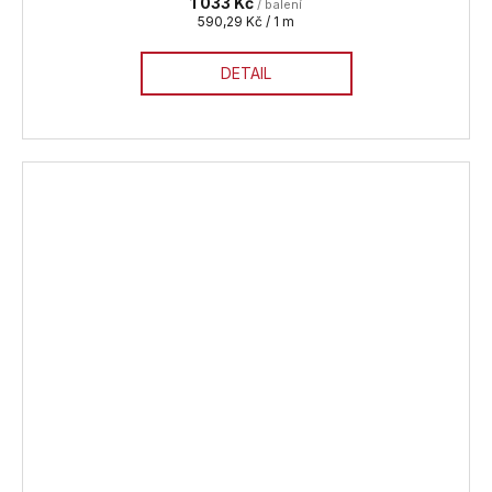
1 033 Kč
/ balení
Měrná
590,29 Kč / 1 m
cena:
DETAIL