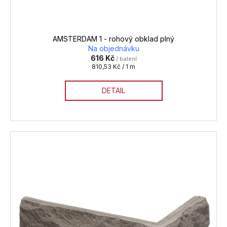
AMSTERDAM 1 - rohový obklad plný
Na objednávku
616 Kč
/ balení
Měrná
810,53 Kč / 1 m
cena:
DETAIL