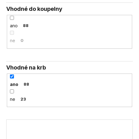
Vhodné do koupelny
ano
88
ne
0
Vhodné na krb
ano
88
ne
23
V
ý