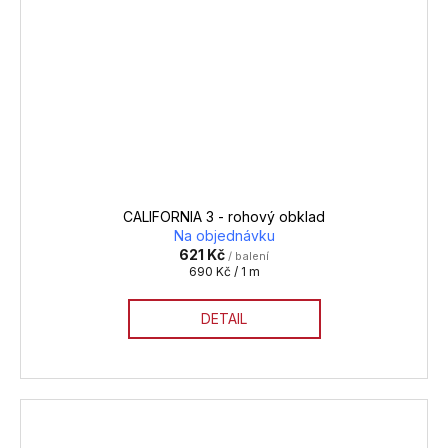
CALIFORNIA 3 - rohový obklad
Na objednávku
621 Kč
/ balení
Měrná
690 Kč / 1 m
cena:
DETAIL