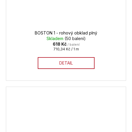
BOSTON 1 - rohový obklad plný
Skladem
(50 balení)
618 Kč
/ balení
Měrná
710,34 Kč / 1 m
cena:
DETAIL