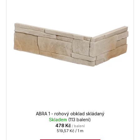
p
i
s
p
r
o
d
u
k
t
ů
ABRA 1 - rohový obklad skládaný
Skladem
(113 balení)
478 Kč
/ balení
Měrná
519,57 Kč / 1 m
cena: