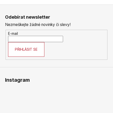
Z
á
Odebírat newsletter
p
Nezmeškejte žádné novinky či slevy!
a
t
E-mail
í
PŘIHLÁSIT SE
Instagram