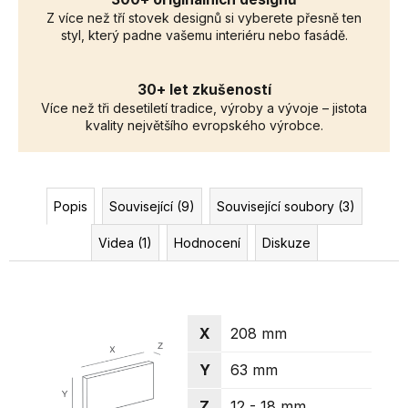
Z více než tří stovek designů si vyberete přesně ten
styl, který padne vašemu interiéru nebo fasádě.
30+ let zkušeností
Více než tři desetiletí tradice, výroby a vývoje – jistota
kvality největšího evropského výrobce.
Popis
Související (9)
Související soubory (3)
Videa (1)
Hodnocení
Diskuze
X
208 mm
Y
63 mm
Z
12 - 18 mm