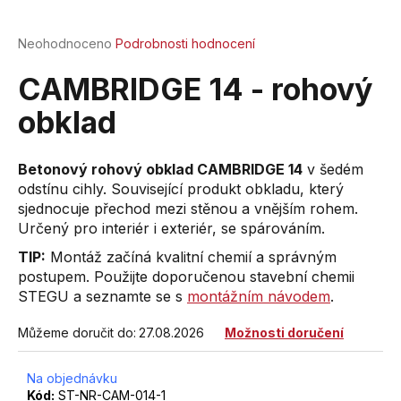
a
j
Průměrné
Neohodnoceno
Podrobnosti hodnocení
hodnocení
í
produktu
CAMBRIDGE 14 - rohový
t
je
?
0,0
obklad
z
5
hvězdiček.
Betonový rohový obklad CAMBRIDGE 14
v šedém
odstínu cihly. Související produkt obkladu, který
sjednocuje přechod mezi stěnou a vnějším rohem.
HLEDAT
Určený pro interiér i exteriér, se spárováním.
TIP:
Montáž začíná kvalitní chemií a správným
postupem. Použijte doporučenou stavební chemii
D
STEGU a seznamte se s
montážním návodem
.
o
p
Můžeme doručit do:
27.08.2026
Možnosti doručení
o
r
Na objednávku
u
Kód:
ST-NR-CAM-014-1