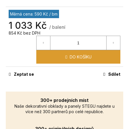
č
u
j
Měrná cena: 590 Kč / bm
e
1 033 Kč
m
/ balení
e
854 Kč bez DPH
DO KOŠÍKU
Zeptat se
Sdílet
300+ prodejních míst
Naše dekorativní obklady a panely STEGU najdete u
více než 300 partnerů po celé republice.
300+ originálních designů