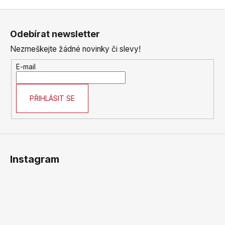
Z
á
Odebírat newsletter
p
Nezmeškejte žádné novinky či slevy!
a
t
E-mail
í
PŘIHLÁSIT SE
Instagram