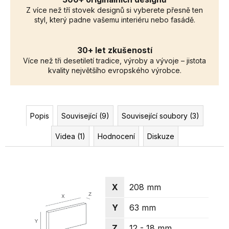
Z více než tří stovek designů si vyberete přesně ten
styl, který padne vašemu interiéru nebo fasádě.
30+ let zkušeností
Více než tři desetiletí tradice, výroby a vývoje – jistota
kvality největšího evropského výrobce.
Popis
Související (9)
Související soubory (3)
Videa (1)
Hodnocení
Diskuze
X
208 mm
Y
63 mm
Z
12 - 18 mm