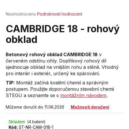
a
j
Průměrné
Neohodnoceno
Podrobnosti hodnocení
hodnocení
í
produktu
CAMBRIDGE 18 - rohový
t
je
?
0,0
obklad
z
5
hvězdiček.
Betonový rohový obklad CAMBRIDGE 18
v
červeném odstínu cihly. Doplňkový rohový díl
sjednocuje obklad na vnějším rohu a stěně. Vhodný
HLEDAT
pro interiér i exteriér, určený ke spárování.
TIP:
Montáž začíná kvalitní chemií a správným
postupem. Použijte doporučenou stavební chemii
D
STEGU a seznamte se s
montážním návodem
.
o
p
Můžeme doručit do:
11.08.2026
Možnosti doručení
o
r
Skladem
(4 balení)
u
Kód:
ST-NR-CAM-018-1