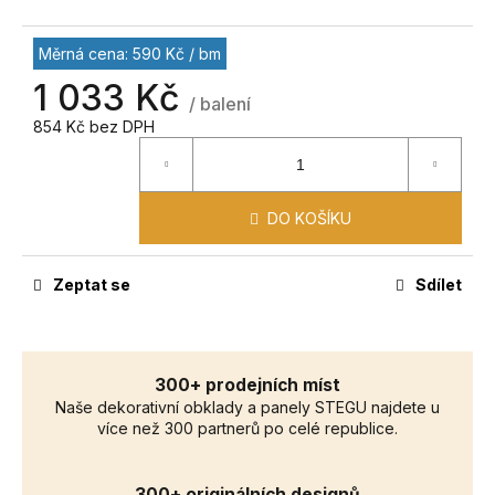
č
u
j
Měrná cena: 590 Kč / bm
e
1 033 Kč
m
/ balení
e
854 Kč bez DPH
DO KOŠÍKU
Zeptat se
Sdílet
300+ prodejních míst
Naše dekorativní obklady a panely STEGU najdete u
více než 300 partnerů po celé republice.
300+ originálních designů