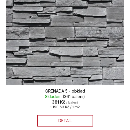
GRENADA 5 - obklad
Skladem
(361 balení)
381 Kč
/ balení
Měrná
1 190,63 Kč / 1 m2
cena:
DETAIL