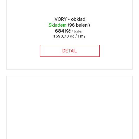
IVORY - obklad
Skladem
(96 balení)
684 Kč
/ balení
Měrná
1 590,70 Kč / 1 m2
cena:
DETAIL