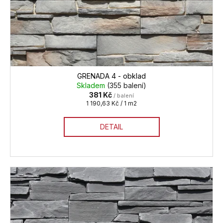
GRENADA 4 - obklad
Skladem
(355 balení)
381 Kč
/ balení
Měrná
1 190,63 Kč / 1 m2
cena:
DETAIL