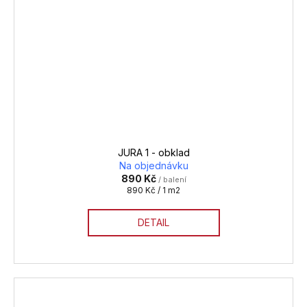
JURA 1 - obklad
Na objednávku
890 Kč
/ balení
Měrná
890 Kč / 1 m2
cena:
DETAIL