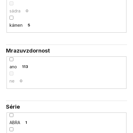
sádra
0
kámen
5
Mrazuvzdornost
ano
113
ne
0
Série
ABRA
1