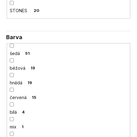
č
u
STONES
20
j
e
m
e
Barva
šedá
51
béžová
19
hnědá
19
červená
15
bílá
4
mix
1