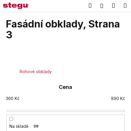
K
Přejít
Hledat
Náku
M
Přihlášení
na
o
obsah
Zpět
Zpět
košík
š
Fasádní obklady
, Strana
í
C
3
k
o
p
o
t
ř
Rohové obklady
e
b
Cena
u
360
Kč
890
Kč
j
e
t
e
Na skladě
39
n