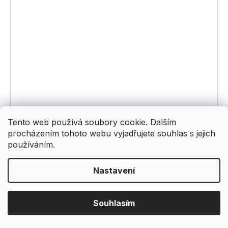
Tento web používá soubory cookie. Dalším
procházením tohoto webu vyjadřujete souhlas s jejich
používáním.
Nastavení
KENYA 1 - obklad
Souhlasím
Na objednávku
476 Kč
/ balení
Měrná
1 190 Kč / 1 m2