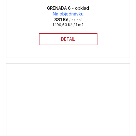
GRENADA 6 - obklad
Na objednávku
381 Kč
/ balení
Měrná
1 190,63 Kč / 1 m2
cena:
DETAIL