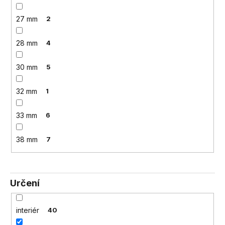
27 mm
2
28 mm
4
30 mm
5
32 mm
1
33 mm
6
38 mm
7
Určení
interiér
40