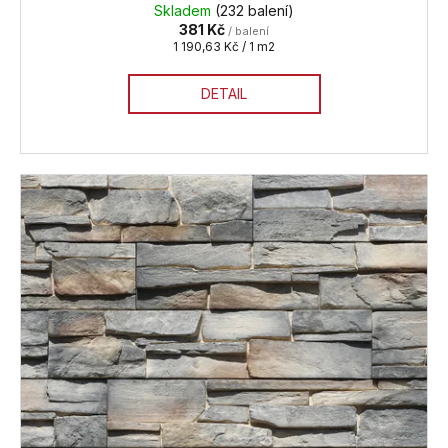
Skladem
(232 balení)
381 Kč
/ balení
Měrná
1 190,63 Kč / 1 m2
cena:
DETAIL