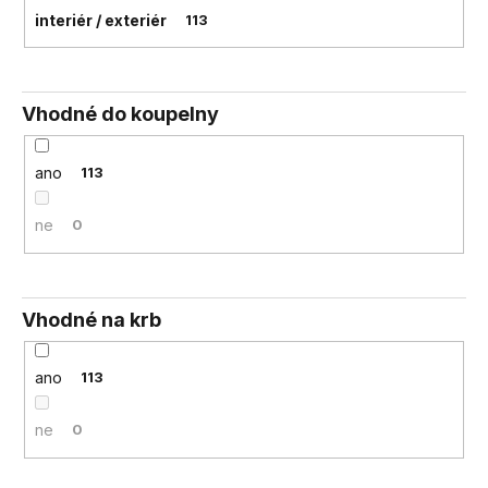
interiér / exteriér
113
Vhodné do koupelny
ano
113
ne
0
Vhodné na krb
ano
113
ne
0