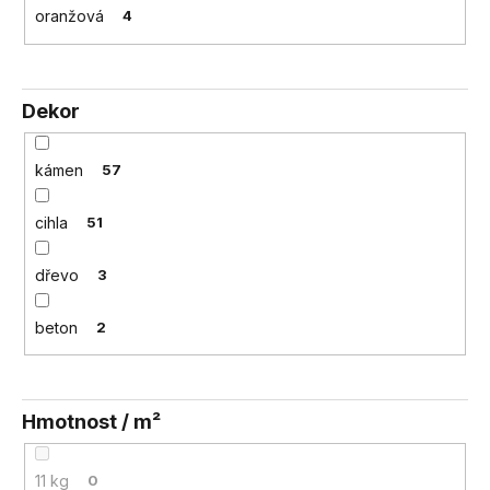
oranžová
4
Dekor
kámen
57
cihla
51
dřevo
3
beton
2
Hmotnost / m²
11 kg
0