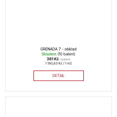
GRENADA 7 - obklad
Skladem
(10 balení)
381 Kč
/ balení
Měrná
1 190,63 Kč / 1 m2
cena:
DETAIL