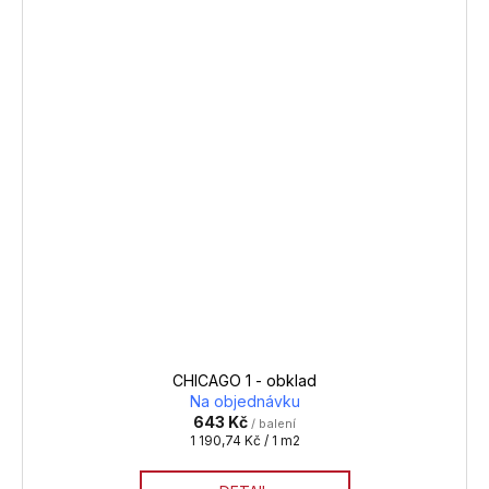
CHICAGO 1 - obklad
Na objednávku
643 Kč
/ balení
Měrná
1 190,74 Kč / 1 m2
cena: