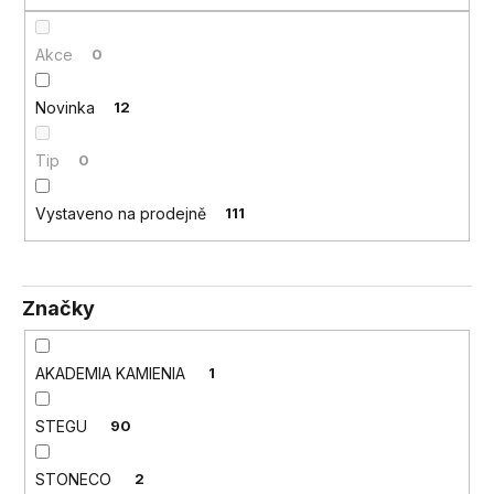
a
j
Akce
0
í
Novinka
12
t
?
Tip
0
Vystaveno na prodejně
111
HLEDAT
Značky
D
AKADEMIA KAMIENIA
1
o
p
o
STEGU
90
r
u
STONECO
2