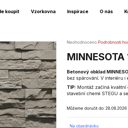
de koupit
Vzorkovna
Inspirace
O nás
K
Co potřebujete najít?
Průměrné
Neohodnoceno
Podrobnosti ho
hodnocení
produktu
HLEDAT
MINNESOTA 1
je
0,0
z
Betonový obklad MINNESO
5
bez spárování. V interiéru i e
Doporučujeme
hvězdiček.
TIP:
Montáž začíná kvalitní
stavební chemii STEGU a s
Můžeme doručit do:
28.08.2026
Na objednávku