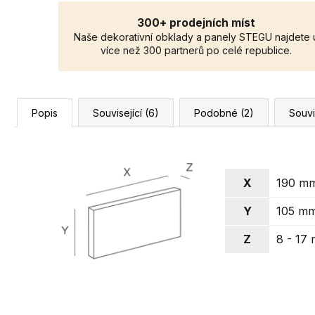
300+ prodejních míst
Naše dekorativní obklady a panely STEGU najdete 
více než 300 partnerů po celé republice.
Popis
Související (6)
Podobné (2)
Souvi
X
190 m
Y
105 m
Z
8 - 17