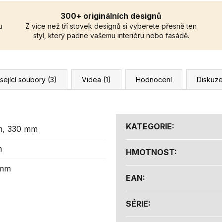
300+ originálních designů
u
Z více než tří stovek designů si vyberete přesně ten
styl, který padne vašemu interiéru nebo fasádě.
sející soubory (3)
Videa (1)
Hodnocení
Diskuz
KATEGORIE
:
m, 330 mm
m
HMOTNOST
:
 mm
EAN
:
SÉRIE
: