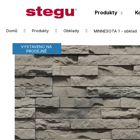
K
Přejít
na
o
Produkty
K
obsah
Zpět
Zpět
š
do
do
í
Domů
Produkty
Obklady
MINNESOTA 1 - obklad
k
obchodu
obchodu
VYSTAVENO NA
PRODEJNĚ