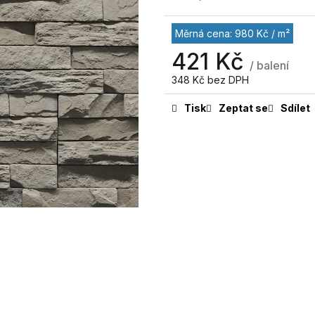
Měrná cena: 980 Kč / m²
421 Kč
/ balení
348 Kč bez DPH
Tisk
Zeptat se
Sdílet