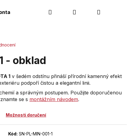
Hledat
Přihlášení
Nákupní
ontakt
košík
dnocení
 - obklad
TA 1
v šedém odstínu přináší přírodní kamenný efekt
xteriéru podpoří čistou a elegantní linii.
 chemií a správným postupem. Použijte doporučenou
eznamte se s
montážním návodem
.
Možnosti doručení
Kód:
SN-PL-MIN-001-1