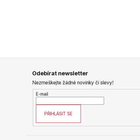
Z
á
Odebírat newsletter
p
Nezmeškejte žádné novinky či slevy!
a
t
E-mail
í
PŘIHLÁSIT SE