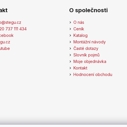
akt
O společnosti
o
@
stegu.cz
O nás
20 737 111 434
Ceník
cebook
Katalog
egu.cz
Montážní návody
utube
Časté dotazy
Slovník pojmů
Moje objednávka
Kontakt
Hodnocení obchodu