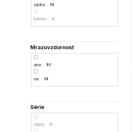
sádra
13
kámen
0
Mrazuvzdornost
ano
51
ne
13
Série
ABRA
0