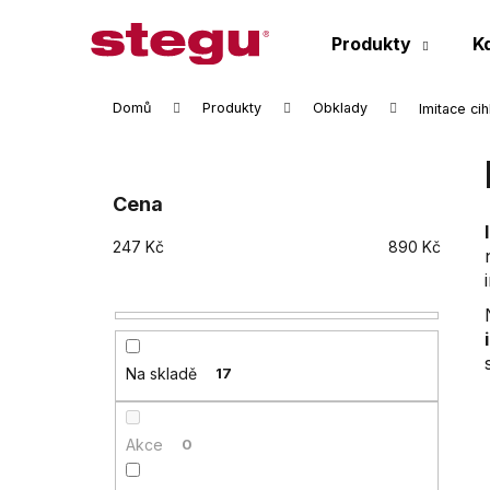
K
Přejít
na
o
Produkty
K
obsah
Zpět
Zpět
š
do
do
í
Domů
Produkty
Obklady
Imitace ci
k
obchodu
obchodu
P
o
s
Cena
t
247
Kč
890
Kč
r
a
n
n
í
Na skladě
17
p
a
Akce
0
n
e