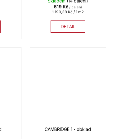
Skladem
(14 balení)
619 Kč
/ balení
Měrná
1 190,38 Kč / 1 m2
cena:
DETAIL
d
CAMBRIDGE 1 - obklad