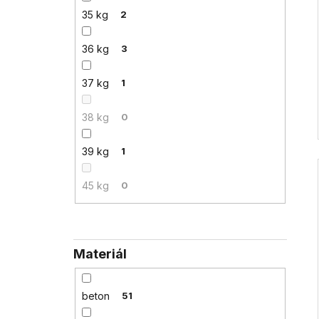
35 kg
2
36 kg
3
37 kg
1
38 kg
0
39 kg
1
45 kg
0
Materiál
beton
51