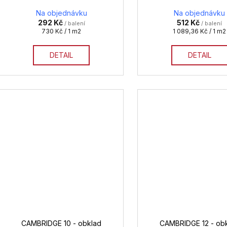
Na objednávku
Na objednávku
292 Kč
512 Kč
/ balení
/ balení
Měrná
Měrná
730 Kč / 1 m2
1 089,36 Kč / 1 m2
cena:
cena:
DETAIL
DETAIL
CAMBRIDGE 10 - obklad
CAMBRIDGE 12 - ob