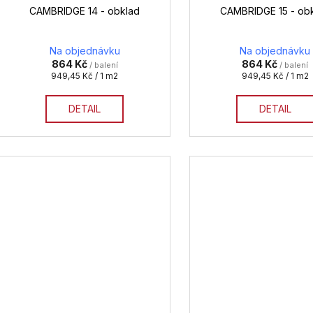
CAMBRIDGE 14 - obklad
CAMBRIDGE 15 - ob
Na objednávku
Na objednávku
864 Kč
864 Kč
/ balení
/ balení
Měrná
Měrná
949,45 Kč / 1 m2
949,45 Kč / 1 m2
cena:
cena:
DETAIL
DETAIL