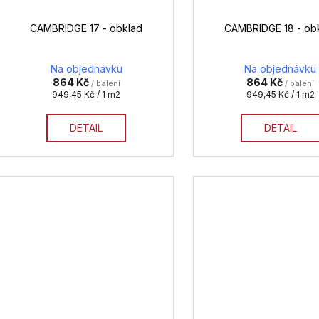
CAMBRIDGE 17 - obklad
CAMBRIDGE 18 - ob
Na objednávku
Na objednávku
864 Kč
864 Kč
/ balení
/ balení
Měrná
Měrná
949,45 Kč / 1 m2
949,45 Kč / 1 m2
cena:
cena:
DETAIL
DETAIL