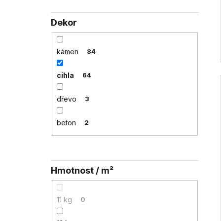
Dekor
kámen
84
cihla
64
dřevo
3
beton
2
Hmotnost / m²
11 kg
0