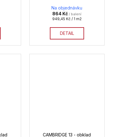
Na objednávku
864 Kč
/ balení
Měrná
949,45 Kč / 1 m2
cena:
DETAIL
klad
CAMBRIDGE 13 - obklad