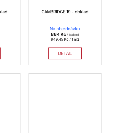
klad
CAMBRIDGE 19 - obklad
Na objednávku
864 Kč
/ balení
Měrná
949,45 Kč / 1 m2
cena:
DETAIL