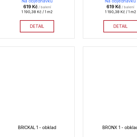
Na objednávku
Na objednávku
619 Kč
619 Kč
/ balení
/ balení
Měrná
Měrná
1 190,38 Kč / 1 m2
1 190,38 Kč / 1 m2
cena:
cena:
DETAIL
DETAIL
BRICKAL 1 - obklad
BRONX 1 - obkla