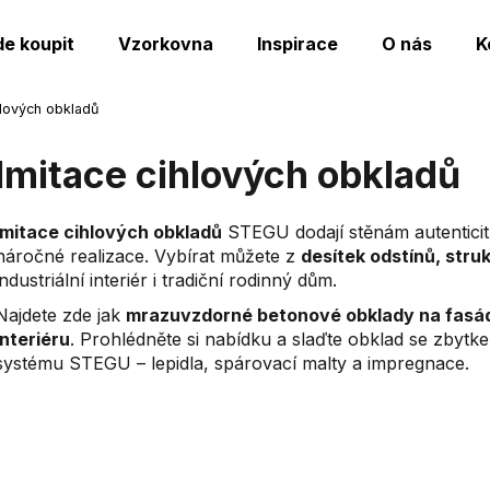
de koupit
Vzorkovna
Inspirace
O nás
K
hlových obkladů
Co potřebujete najít?
Imitace cihlových obkladů
HLEDAT
Imitace cihlových obkladů
STEGU dodají stěnám autenticit
náročné realizace. Vybírat můžete z
desítek odstínů, stru
industriální interiér i tradiční rodinný dům.
Doporučujeme
Najdete zde jak
mrazuvzdorné betonové obklady na fasád
interiéru
. Prohlédněte si nabídku a slaďte obklad se zby
systému STEGU – lepidla, spárovací malty a impregnace.