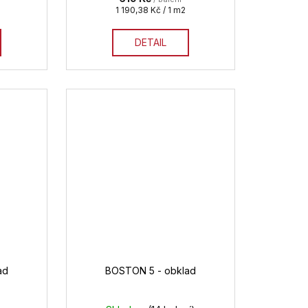
Měrná
1 190,38 Kč / 1 m2
cena:
DETAIL
ad
BOSTON 5 - obklad