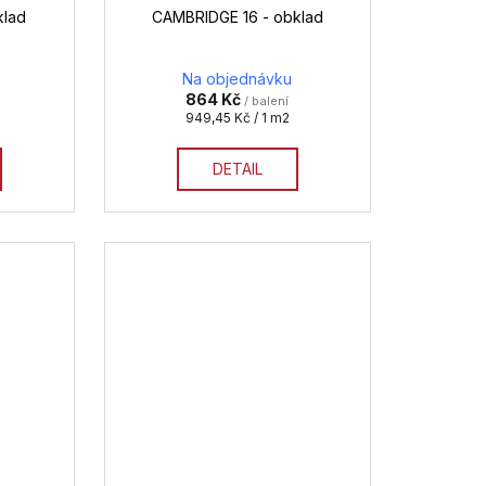
klad
CAMBRIDGE 16 - obklad
Na objednávku
864 Kč
/ balení
Měrná
949,45 Kč / 1 m2
cena:
DETAIL