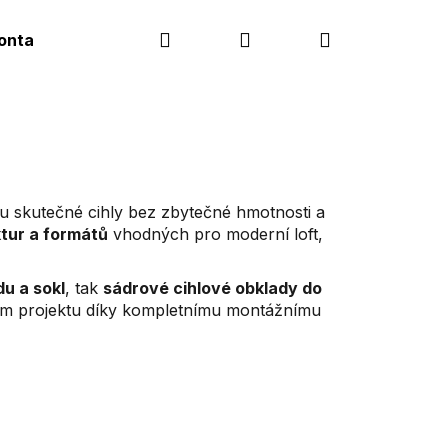
Hledat
Přihlášení
Nákupní
ontakt
košík
u skutečné cihly bez zbytečné hmotnosti a
ktur a formátů
vhodných pro moderní loft,
u a sokl
, tak
sádrové cihlové obklady do
tkem projektu díky kompletnímu montážnímu