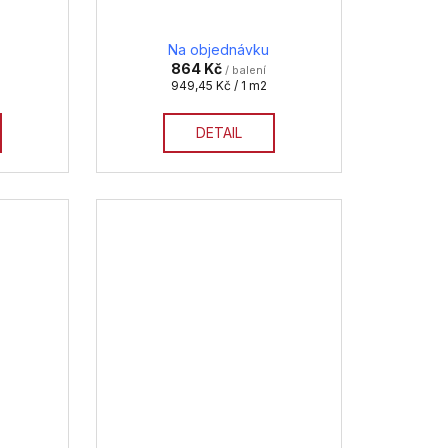
Na objednávku
864 Kč
/ balení
Měrná
949,45 Kč / 1 m2
cena:
DETAIL