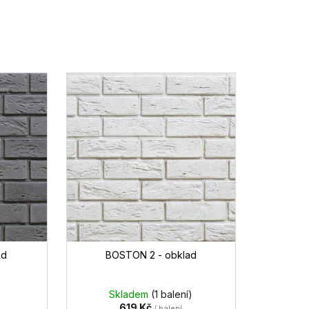
ad
BOSTON 2 - obklad
Skladem
(1 balení)
619 Kč
/ balení