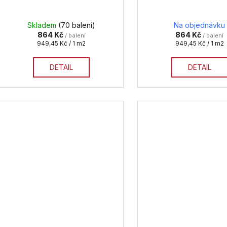
Skladem
(70 balení)
Na objednávku
864 Kč
864 Kč
/ balení
/ balení
Měrná
Měrná
949,45 Kč / 1 m2
949,45 Kč / 1 m2
cena:
cena:
DETAIL
DETAIL