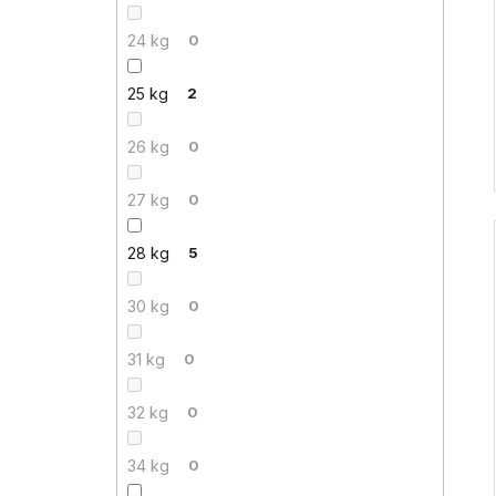
24 kg
0
25 kg
2
26 kg
0
27 kg
0
28 kg
5
30 kg
0
31 kg
0
32 kg
0
34 kg
0