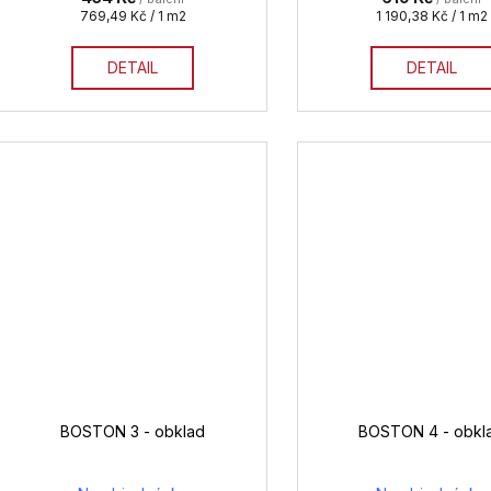
Měrná
Měrná
769,49 Kč / 1 m2
1 190,38 Kč / 1 m2
cena:
cena:
DETAIL
DETAIL
BOSTON 3 - obklad
BOSTON 4 - obkl