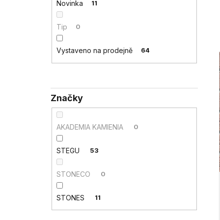
Novinka
11
l
Tip
0
Vystaveno na prodejně
64
i
Značky
AKADEMIA KAMIENIA
0
STEGU
53
STONECO
0
STONES
11