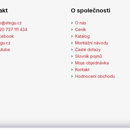
akt
O společnosti
o
@
stegu.cz
O nás
20 737 111 434
Ceník
cebook
Katalog
egu.cz
Montážní návody
utube
Časté dotazy
Slovník pojmů
Moje objednávka
Kontakt
Hodnocení obchodu