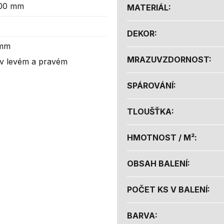
200 mm
MATERIÁL
:
DEKOR
:
 mm
MRAZUVZDORNOST
:
v levém a pravém
SPÁROVÁNÍ
:
TLOUŠŤKA
:
HMOTNOST / M²
:
OBSAH BALENÍ
:
POČET KS V BALENÍ
:
BARVA
: