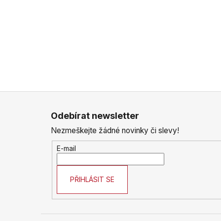
Z
á
Odebírat newsletter
p
Nezmeškejte žádné novinky či slevy!
a
t
E-mail
í
PŘIHLÁSIT SE