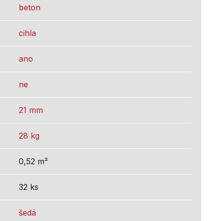
beton
cihla
ano
ne
21 mm
28 kg
0,52 m²
32 ks
šedá