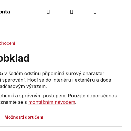
Hledat
Přihlášení
Nákupní
ontakt
košík
dnocení
obklad
 5
v šedém odstínu připomíná surový charakter
 spárování. Hodí se do interiéru i exteriéru a dodá
s nadčasovým výrazem.
 chemií a správným postupem. Použijte doporučenou
eznamte se s
montážním návodem
.
Možnosti doručení