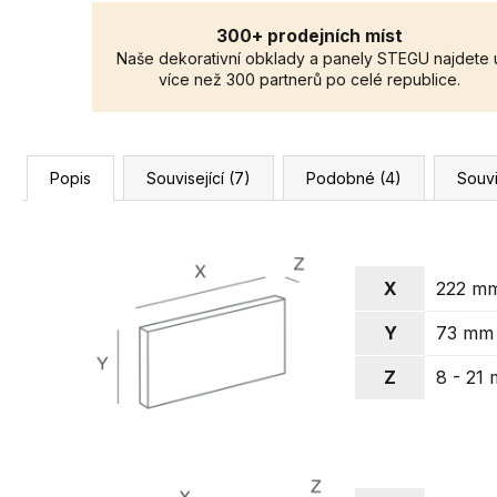
300+ prodejních míst
Naše dekorativní obklady a panely STEGU najdete 
více než 300 partnerů po celé republice.
Popis
Související (7)
Podobné (4)
Souvi
X
222 m
Y
73 mm
Z
8 - 21