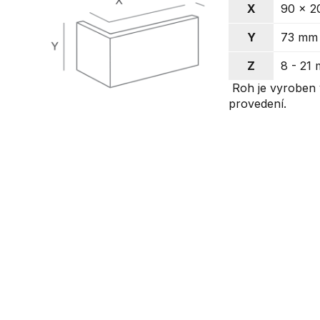
X
90 x 
Y
73 mm
Z
8 - 21
Roh je vyroben 
provedení.