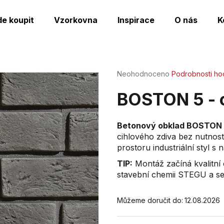
de koupit
Vzorkovna
Inspirace
O nás
K
Co potřebujete najít?
Průměrné
Neohodnoceno
Podrobnosti ho
hodnocení
produktu
HLEDAT
BOSTON 5 - 
je
0,0
z
Betonový obklad BOSTON
5
cihlového zdiva bez nutnosti
Doporučujeme
hvězdiček.
prostoru industriální styl 
TIP:
Montáž začíná kvalitní
stavební chemii STEGU a s
Můžeme doručit do:
12.08.2026