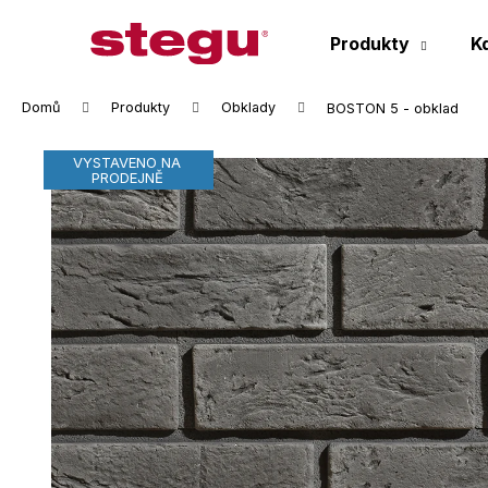
K
Přejít
na
o
Produkty
K
obsah
Zpět
Zpět
š
do
do
í
Domů
Produkty
Obklady
BOSTON 5 - obklad
k
obchodu
obchodu
VYSTAVENO NA
PRODEJNĚ