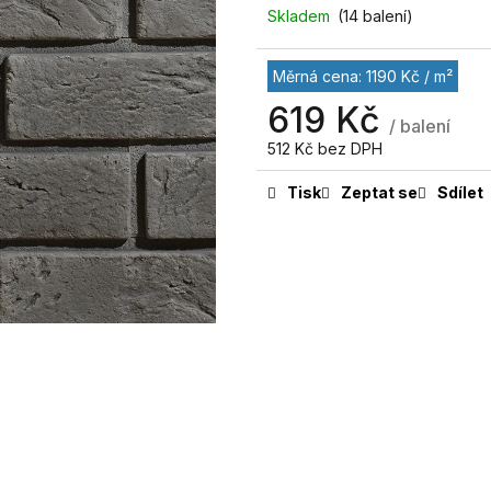
Skladem
(14 balení)
Měrná cena: 1190 Kč / m²
619 Kč
/ balení
512 Kč bez DPH
Tisk
Zeptat se
Sdílet