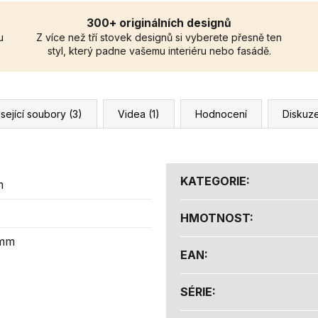
300+ originálních designů
u
Z více než tří stovek designů si vyberete přesně ten
styl, který padne vašemu interiéru nebo fasádě.
sející soubory (3)
Videa (1)
Hodnocení
Diskuz
KATEGORIE
:
m
HMOTNOST
:
 mm
EAN
:
SÉRIE
: