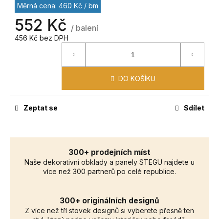
č
Měrná cena: 460 Kč / bm
u
552 Kč
j
/ balení
e
456 Kč bez DPH
m
e
DO KOŠÍKU
Zeptat se
Sdílet
300+ prodejních míst
Naše dekorativní obklady a panely STEGU najdete u
více než 300 partnerů po celé republice.
300+ originálních designů
Z více než tří stovek designů si vyberete přesně ten