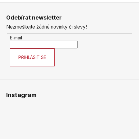
Z
á
Odebírat newsletter
p
Nezmeškejte žádné novinky či slevy!
a
t
E-mail
í
PŘIHLÁSIT SE
Instagram