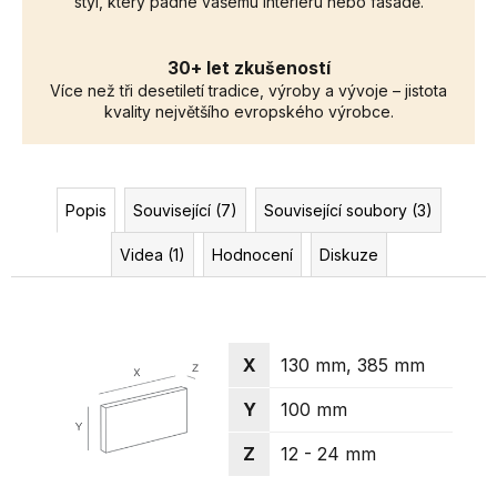
styl, který padne vašemu interiéru nebo fasádě.
30+ let zkušeností
Více než tři desetiletí tradice, výroby a vývoje – jistota
kvality největšího evropského výrobce.
Popis
Související (7)
Související soubory (3)
Videa (1)
Hodnocení
Diskuze
X
130 mm, 385 mm
Y
100 mm
Z
12 - 24 mm