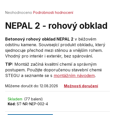
a
j
Průměrné
Neohodnoceno
Podrobnosti hodnocení
hodnocení
í
produktu
NEPAL 2 - rohový obklad
t
je
?
0,0
z
Betonový rohový obklad NEPAL 2
v béžovém
5
odstínu kamene. Související produkt obkladu, který
hvězdiček.
sjednocuje přechod mezi stěnou a vnějším rohem.
Vhodný pro interiér i exteriér, bez spárování.
HLEDAT
TIP:
Montáž začíná kvalitní chemií a správným
postupem. Použijte doporučenou stavební chemii
STEGU a seznamte se s
montážním návodem
.
D
Můžeme doručit do:
12.08.2026
Možnosti doručení
o
p
o
Skladem
(77 balení)
Kód:
ST-NR-NEP-002-4
r
u