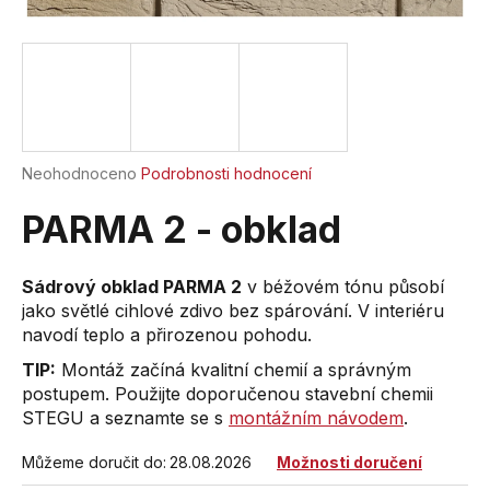
a
j
í
t
?
Průměrné
Neohodnoceno
Podrobnosti hodnocení
hodnocení
produktu
PARMA 2 - obklad
je
HLEDAT
0,0
z
Sádrový obklad PARMA 2
v béžovém tónu působí
5
jako světlé cihlové zdivo bez spárování. V interiéru
hvězdiček.
navodí teplo a přirozenou pohodu.
D
TIP:
Montáž začíná kvalitní chemií a správným
o
postupem. Použijte doporučenou stavební chemii
p
STEGU a seznamte se s
montážním návodem
.
o
r
Můžeme doručit do:
28.08.2026
Možnosti doručení
u