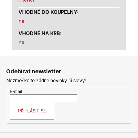
VHODNÉ DO KOUPELNY
:
ne
VHODNÉ NA KRB
:
ne
Z
á
Odebírat newsletter
p
Nezmeškejte žádné novinky či slevy!
a
t
E-mail
í
PŘIHLÁSIT SE