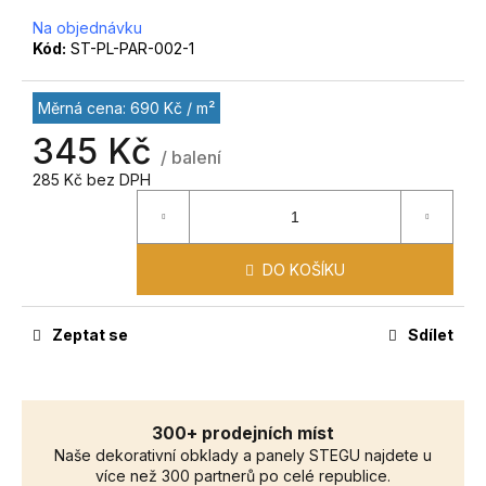
č
u
Na objednávku
Kód:
ST-PL-PAR-002-1
j
e
m
Měrná cena: 690 Kč / m²
e
345 Kč
/ balení
285 Kč bez DPH
DO KOŠÍKU
Zeptat se
Sdílet
300+ prodejních míst
Naše dekorativní obklady a panely STEGU najdete u
více než 300 partnerů po celé republice.