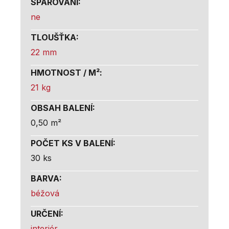
SPÁROVÁNÍ
:
ne
TLOUŠŤKA
:
22 mm
HMOTNOST / M²
:
21 kg
OBSAH BALENÍ
:
0,50 m²
POČET KS V BALENÍ
:
30 ks
BARVA
:
béžová
URČENÍ
:
interiér