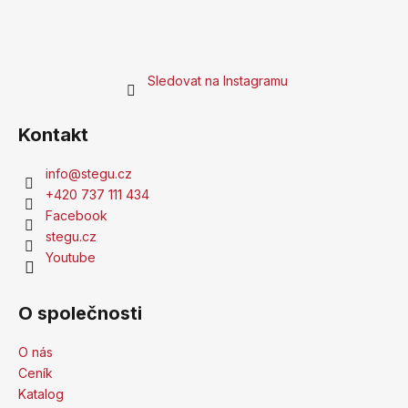
Sledovat na Instagramu
Kontakt
info
@
stegu.cz
+420 737 111 434
Facebook
stegu.cz
Youtube
O společnosti
O nás
Ceník
Katalog