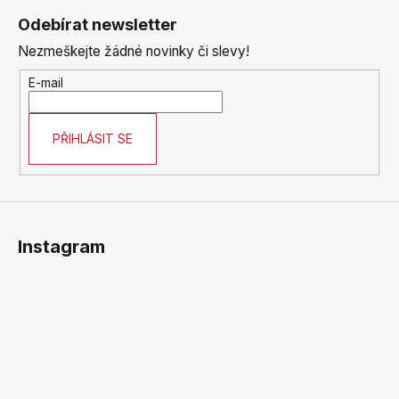
á
Odebírat newsletter
p
Nezmeškejte žádné novinky či slevy!
a
t
E-mail
í
PŘIHLÁSIT SE
Instagram