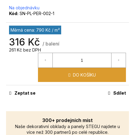
č
u
Na objednávku
Kód:
SN-PL-PER-002-1
j
e
m
Měrná cena: 790 Kč / m²
e
316 Kč
/ balení
261 Kč bez DPH
DO KOŠÍKU
Zeptat se
Sdílet
300+ prodejních míst
Naše dekorativní obklady a panely STEGU najdete u
více než 300 partnerů po celé republice.