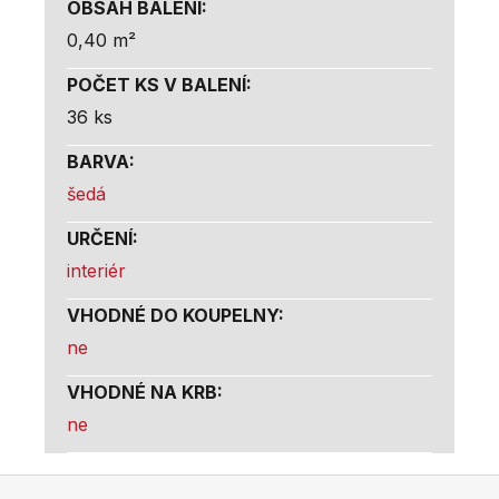
OBSAH BALENÍ
:
0,40 m²
POČET KS V BALENÍ
:
36 ks
BARVA
:
šedá
URČENÍ
:
interiér
VHODNÉ DO KOUPELNY
:
ne
VHODNÉ NA KRB
:
ne
Z