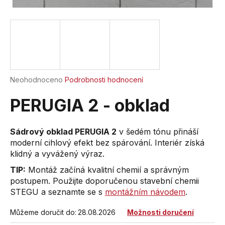
a
j
í
t
?
Průměrné
Neohodnoceno
Podrobnosti hodnocení
hodnocení
produktu
PERUGIA 2 - obklad
je
HLEDAT
0,0
z
Sádrový obklad PERUGIA 2
v šedém tónu přináší
5
moderní cihlový efekt bez spárování. Interiér získá
hvězdiček.
klidný a vyvážený výraz.
D
TIP:
Montáž začíná kvalitní chemií a správným
o
postupem. Použijte doporučenou stavební chemii
p
STEGU a seznamte se s
montážním návodem
.
o
r
Můžeme doručit do:
28.08.2026
Možnosti doručení
u