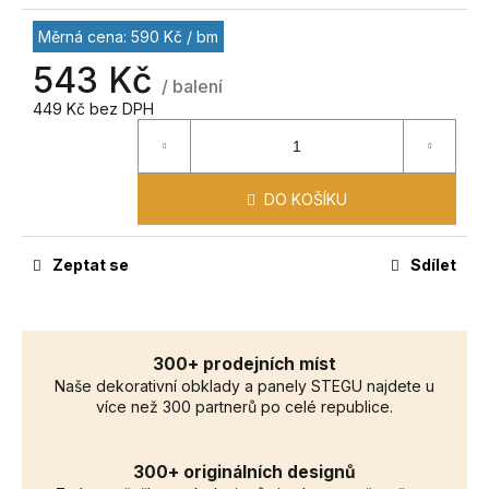
č
u
Měrná cena: 590 Kč / bm
j
543 Kč
e
/ balení
m
449 Kč bez DPH
e
DO KOŠÍKU
Zeptat se
Sdílet
300+ prodejních míst
Naše dekorativní obklady a panely STEGU najdete u
více než 300 partnerů po celé republice.
300+ originálních designů