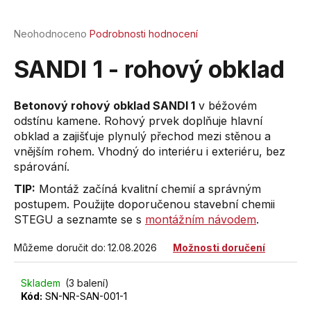
a
j
Průměrné
Neohodnoceno
Podrobnosti hodnocení
hodnocení
í
produktu
SANDI 1 - rohový obklad
t
je
?
0,0
z
Betonový rohový obklad SANDI 1
v béžovém
5
odstínu kamene. Rohový prvek doplňuje hlavní
hvězdiček.
obklad a zajišťuje plynulý přechod mezi stěnou a
vnějším rohem. Vhodný do interiéru i exteriéru, bez
HLEDAT
spárování.
TIP:
Montáž začíná kvalitní chemií a správným
postupem. Použijte doporučenou stavební chemii
STEGU a seznamte se s
montážním návodem
.
D
o
Můžeme doručit do:
12.08.2026
Možnosti doručení
p
o
r
Skladem
(3 balení)
Kód:
SN-NR-SAN-001-1
u