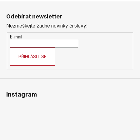
Z
á
Odebírat newsletter
p
Nezmeškejte žádné novinky či slevy!
a
t
E-mail
í
PŘIHLÁSIT SE
Instagram