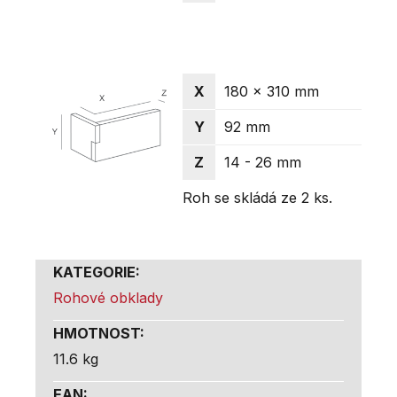
X
180 x 310 mm
Y
92 mm
Z
14 - 26 mm
Roh se skládá ze 2 ks.
KATEGORIE
:
Rohové obklady
HMOTNOST
:
11.6 kg
EAN
: