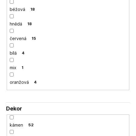
béžová
18
hnědá
18
červená
15
bílá
4
mix
1
oranžová
4
Dekor
kámen
52