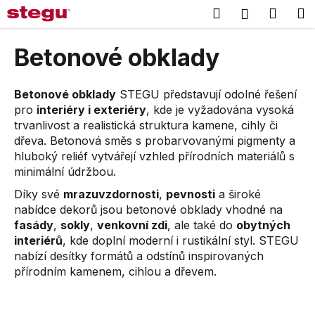
K
Přejít
Hledat
Náku
M
Přihlášení
na
o
obsah
Zpět
Zpět
košík
š
Betonové obklady
í
C
k
o
Betonové obklady
STEGU představují odolné řešení
pro
interiéry i exteriéry
, kde je vyžadována vysoká
p
trvanlivost a realistická struktura kamene, cihly či
o
dřeva. Betonová směs s probarvovanými pigmenty a
t
hluboký reliéf vytvářejí vzhled přírodních materiálů s
ř
minimální údržbou.
e
Díky své
mrazuvzdornosti
,
pevnosti
a široké
b
nabídce dekorů jsou betonové obklady vhodné na
u
fasády
,
sokly
,
venkovní zdi
, ale také do
obytných
j
interiérů
, kde doplní moderní i rustikální styl. STEGU
nabízí desítky formátů a odstínů inspirovaných
e
přírodním kamenem, cihlou a dřevem.
t
e
n