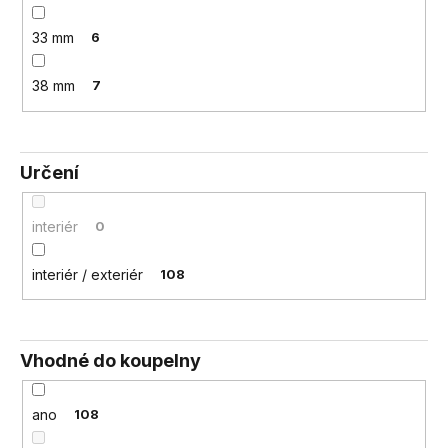
33 mm
6
38 mm
7
Určení
interiér
0
interiér / exteriér
108
Vhodné do koupelny
ano
108