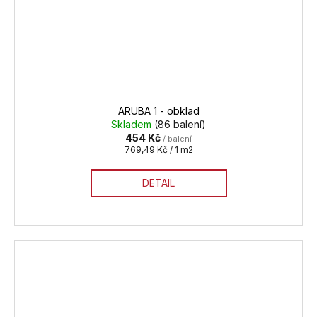
ARUBA 1 - obklad
Skladem
(86 balení)
454 Kč
/ balení
Měrná
769,49 Kč / 1 m2
cena:
DETAIL