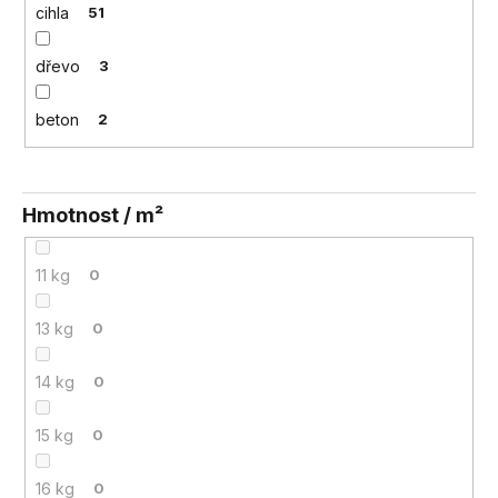
cihla
51
dřevo
3
beton
2
Hmotnost / m²
11 kg
0
13 kg
0
14 kg
0
15 kg
0
16 kg
0