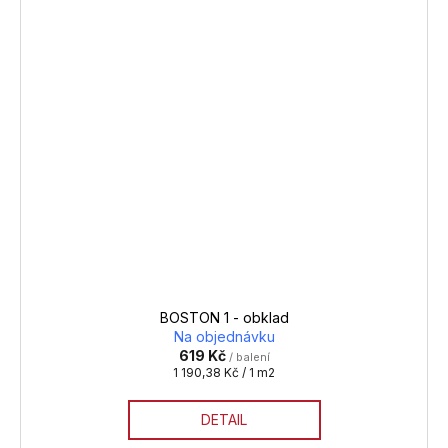
BOSTON 1 - obklad
Na objednávku
619 Kč
/ balení
Měrná
1 190,38 Kč / 1 m2
cena:
DETAIL