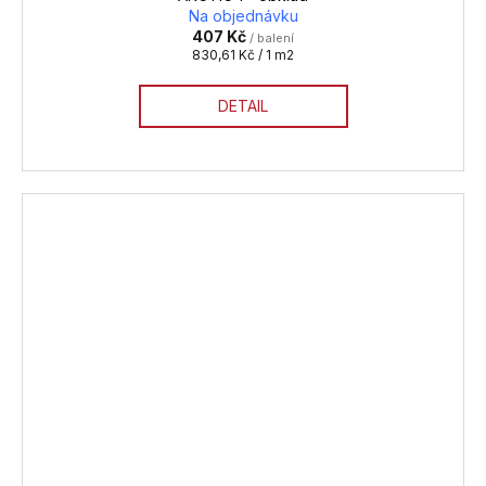
Na objednávku
407 Kč
/ balení
Měrná
830,61 Kč / 1 m2
cena:
DETAIL