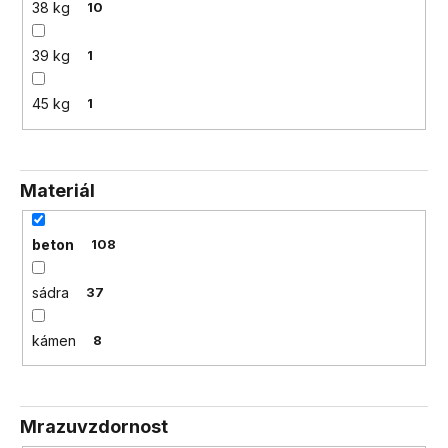
38 kg
10
39 kg
1
45 kg
1
Materiál
beton
108
sádra
37
kámen
8
Mrazuvzdornost