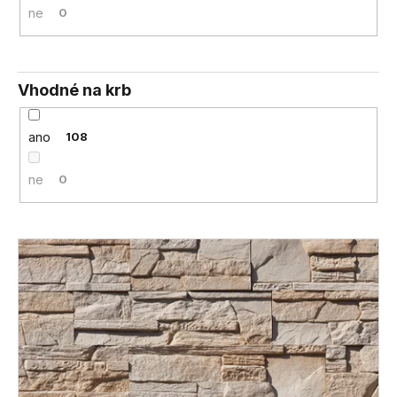
ne
0
Vhodné na krb
ano
108
ne
0
V
ý
p
i
s
p
r