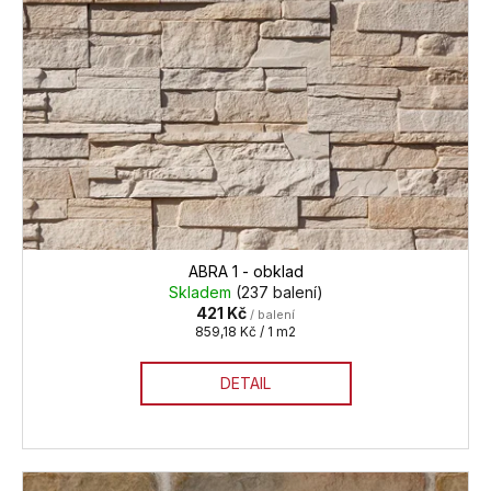
o
d
u
k
t
ů
ABRA 1 - obklad
Skladem
(237 balení)
421 Kč
/ balení
Měrná
859,18 Kč / 1 m2
cena:
DETAIL