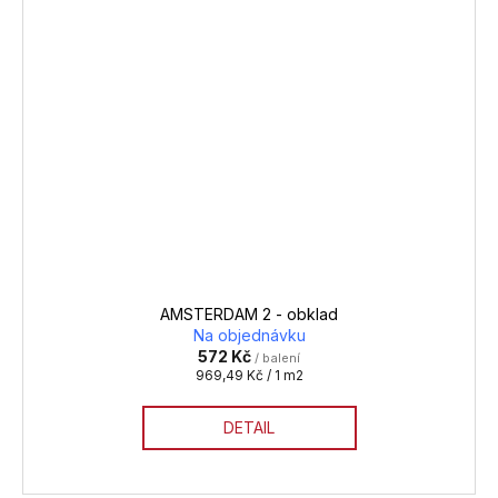
AMSTERDAM 2 - obklad
Na objednávku
572 Kč
/ balení
Měrná
969,49 Kč / 1 m2
cena:
DETAIL