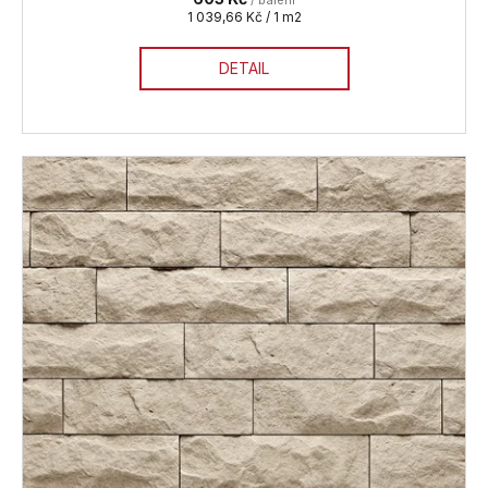
Měrná
1 039,66 Kč / 1 m2
cena:
DETAIL