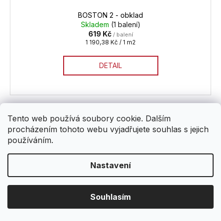
BOSTON 2 - obklad
Skladem
(1 balení)
619 Kč
/ balení
Měrná
1 190,38 Kč / 1 m2
cena:
DETAIL
Tento web používá soubory cookie. Dalším
procházením tohoto webu vyjadřujete souhlas s jejich
používáním.
Nastavení
Souhlasím