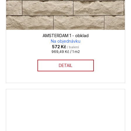
AMSTERDAM 1 - obklad
Na objednávku
572 Kč
/ balení
Měrná
969,49 Kč / 1 m2
cena:
DETAIL