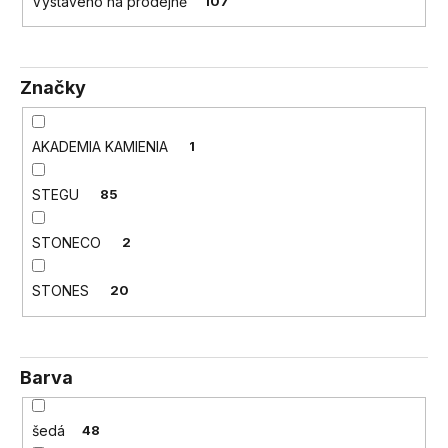
č
Vystaveno na prodejně
107
u
j
e
Značky
m
e
AKADEMIA KAMIENIA
1
STEGU
85
STONECO
2
STONES
20
Barva
šedá
48