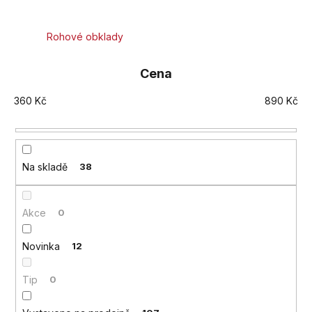
a
j
Rohové obklady
í
t
Cena
?
360
Kč
890
Kč
HLEDAT
Na skladě
38
Akce
0
D
o
Novinka
12
p
o
Tip
0
r
u