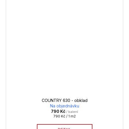
COUNTRY 630 - obklad
Na objednávku
790 Kč
/ balení
Měrná
790 Kč / 1 m2
cena: