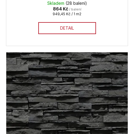
Skladem
(28 balení)
864 Kč
/ balení
Měrná
949,45 Kč / 1 m2
cena:
DETAIL