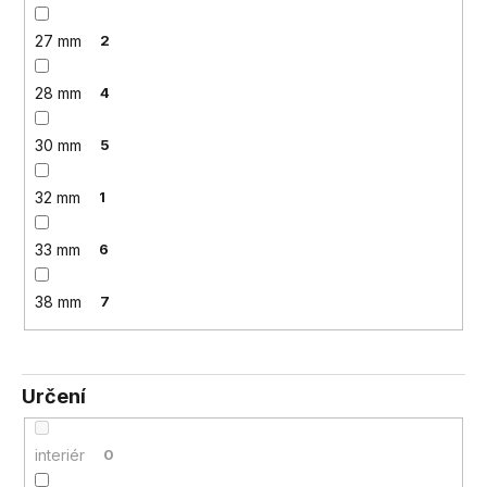
27 mm
2
28 mm
4
30 mm
5
32 mm
1
33 mm
6
38 mm
7
Určení
interiér
0