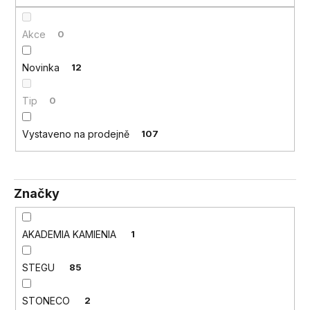
a
j
Akce
0
í
Novinka
12
t
?
Tip
0
Vystaveno na prodejně
107
HLEDAT
Značky
D
AKADEMIA KAMIENIA
1
o
p
o
STEGU
85
r
u
STONECO
2