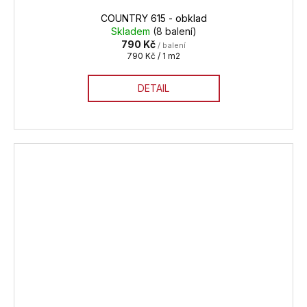
COUNTRY 615 - obklad
Skladem
(8 balení)
790 Kč
/ balení
Měrná
790 Kč / 1 m2
cena:
DETAIL