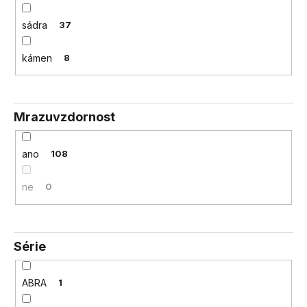
sádra
37
kámen
8
Mrazuvzdornost
ano
108
ne
0
Série
ABRA
1