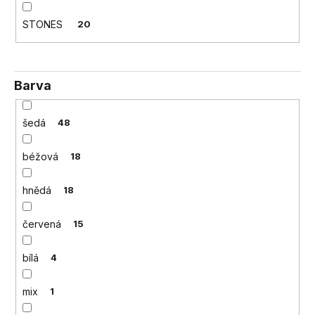
č
u
STONES
20
j
e
m
e
Barva
šedá
48
béžová
18
hnědá
18
červená
15
bílá
4
mix
1