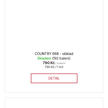
COUNTRY 668 - obklad
Skladem
(192 balení)
790 Kč
/ balení
Měrná
790 Kč / 1 m2
cena:
DETAIL