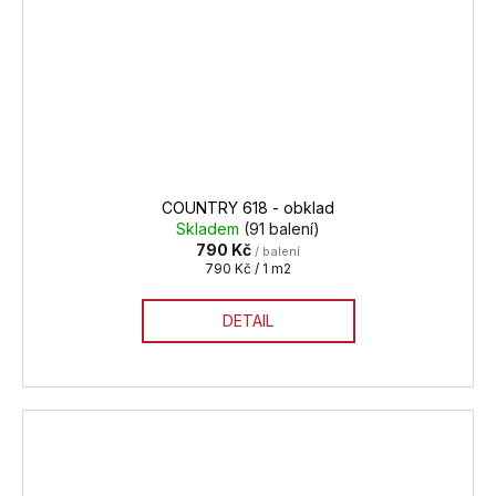
COUNTRY 618 - obklad
Skladem
(91 balení)
790 Kč
/ balení
Měrná
790 Kč / 1 m2
cena:
DETAIL