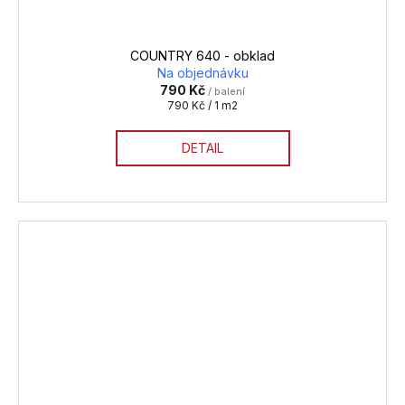
COUNTRY 640 - obklad
Na objednávku
790 Kč
/ balení
Měrná
790 Kč / 1 m2
cena:
DETAIL