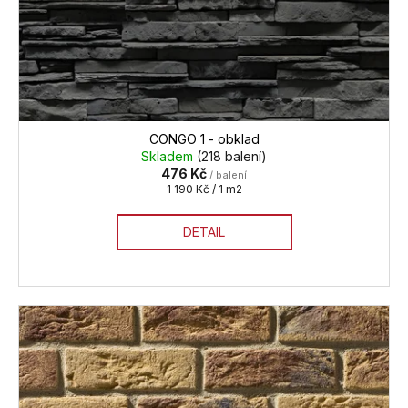
CONGO 1 - obklad
Skladem
(218 balení)
476 Kč
/ balení
Měrná
1 190 Kč / 1 m2
cena:
DETAIL