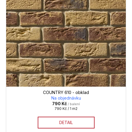
COUNTRY 610 - obklad
Na objednávku
790 Kč
/ balení
Měrná
790 Kč / 1 m2
cena:
DETAIL