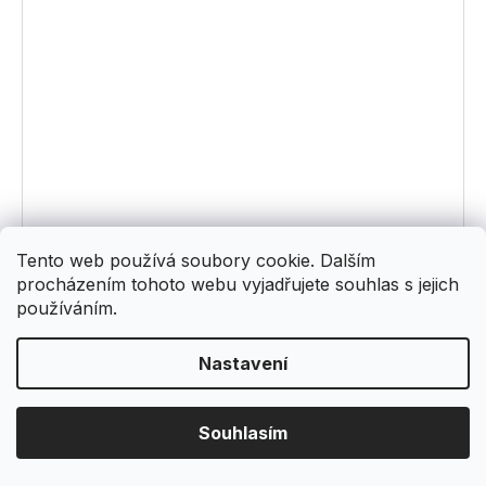
Tento web používá soubory cookie. Dalším
procházením tohoto webu vyjadřujete souhlas s jejich
používáním.
Nastavení
COUNTRY 672 - obklad
Souhlasím
Skladem
(6 balení)
790 Kč
/ balení
Měrná
790 Kč / 1 m2