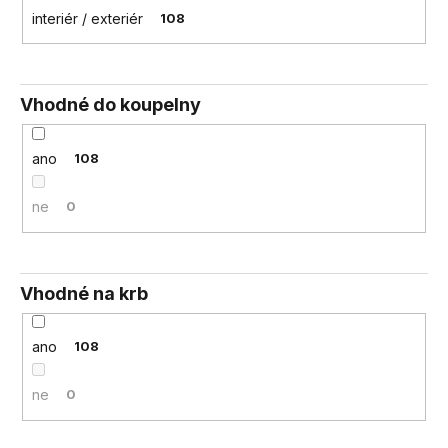
interiér / exteriér
108
Vhodné do koupelny
ano
108
ne
0
Vhodné na krb
ano
108
ne
0