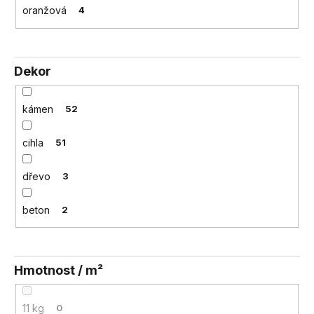
oranžová
4
Dekor
kámen
52
cihla
51
dřevo
3
beton
2
Hmotnost / m²
11 kg
0