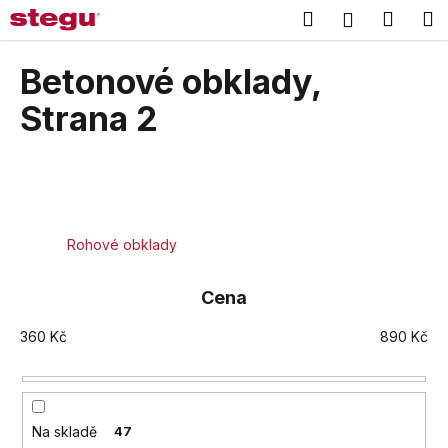
K
Přejít
Hledat
Náku
M
Přihlášení
na
o
obsah
Zpět
Zpět
košík
š
Betonové obklady
,
í
C
Strana 2
k
o
p
o
t
ř
Rohové obklady
e
b
Cena
u
360
Kč
890
Kč
j
e
t
e
Na skladě
47
n