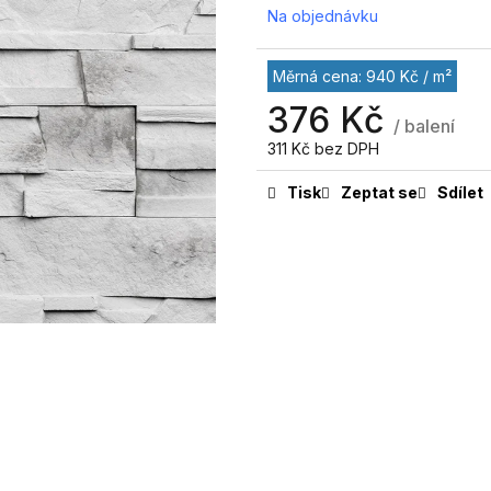
Na objednávku
Měrná cena: 940 Kč / m²
376 Kč
/ balení
311 Kč bez DPH
Tisk
Zeptat se
Sdílet