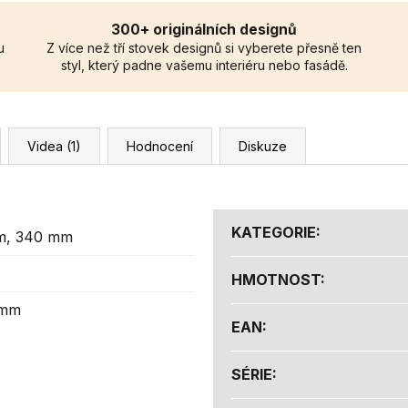
300+ originálních designů
u
Z více než tří stovek designů si vyberete přesně ten
styl, který padne vašemu interiéru nebo fasádě.
Videa (1)
Hodnocení
Diskuze
KATEGORIE
:
m, 340 mm
HMOTNOST
:
 mm
EAN
:
SÉRIE
: