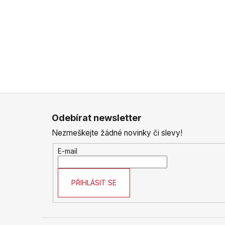
Z
á
Odebírat newsletter
p
Nezmeškejte žádné novinky či slevy!
a
t
E-mail
í
PŘIHLÁSIT SE