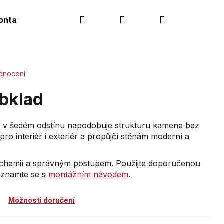
Hledat
Přihlášení
Nákupní
ontakt
košík
dnocení
bklad
1
v šedém odstínu napodobuje strukturu kamene bez
pro interiér i exteriér a propůjčí stěnám moderní a
 chemií a správným postupem. Použijte doporučenou
eznamte se s
montážním návodem
.
Možnosti doručení