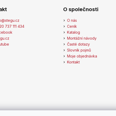
akt
O společnosti
o
@
stegu.cz
O nás
20 737 111 434
Ceník
cebook
Katalog
egu.cz
Montážní návody
utube
Časté dotazy
Slovník pojmů
Moje objednávka
Kontakt