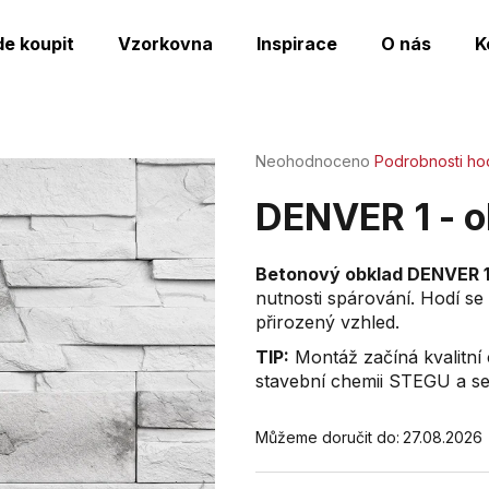
de koupit
Vzorkovna
Inspirace
O nás
K
Co potřebujete najít?
Průměrné
Neohodnoceno
Podrobnosti ho
hodnocení
produktu
HLEDAT
DENVER 1 - o
je
0,0
z
Betonový obklad DENVER 
5
nutnosti spárování. Hodí se 
Doporučujeme
hvězdiček.
přirozený vzhled.
TIP:
Montáž začíná kvalitní
stavební chemii STEGU a s
Můžeme doručit do:
27.08.2026