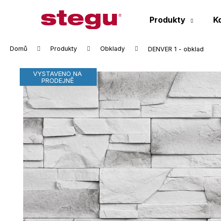
K
Přejít
na
o
Produkty
K
obsah
Zpět
Zpět
š
do
do
í
Domů
Produkty
Obklady
DENVER 1 - obklad
k
obchodu
obchodu
VYSTAVENO NA
PRODEJNĚ