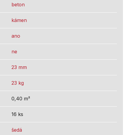
beton
kámen
ano
ne
23 mm
23 kg
0,40 m²
16 ks
šedá